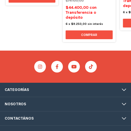
Tran
$74.100,00
dep
$44.400,00
con
Transferencia o
6
x
$
depósito
6
x
$9.250,00
sin interés
COMPRAR
CATEGORÍAS
NOSOTROS
CONTACTÁNOS