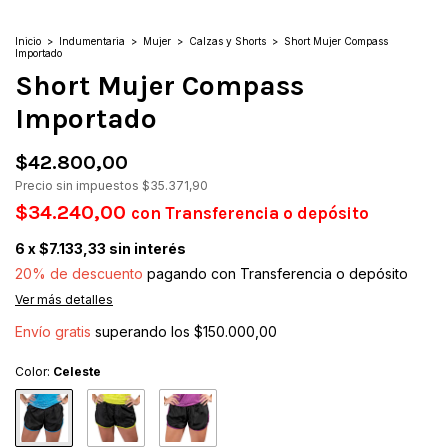
Inicio
>
Indumentaria
>
Mujer
>
Calzas y Shorts
>
Short Mujer Compass
Importado
Short Mujer Compass
Importado
$42.800,00
Precio sin impuestos
$35.371,90
$34.240,00
con
Transferencia o depósito
6
x
$7.133,33
sin interés
20% de descuento
pagando con Transferencia o depósito
Ver más detalles
Envío gratis
superando los
$150.000,00
Color:
Celeste