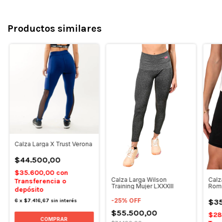
Productos similares
Calza Larga X Trust Verona
$44.500,00
$35.600,00
con
Calza Larga Wilson
Calza
Transferencia o
Training Mujer LXXXIII
Rom
depósito
-
25
%
OFF
$35
6
x
$7.416,67
sin interés
$55.500,00
$28
COMPRAR