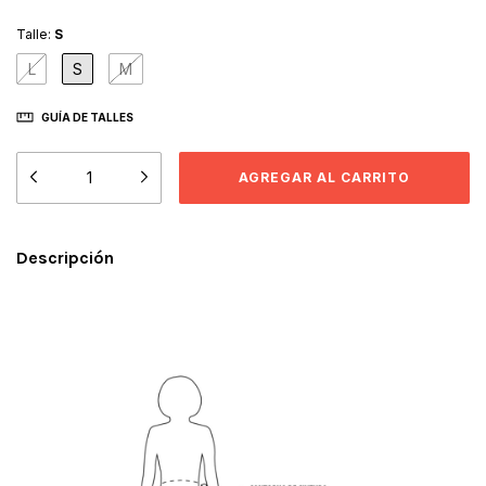
Talle:
S
L
S
M
GUÍA DE TALLES
Descripción