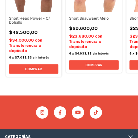
Short Head Power - C/
Short Snauwaert Melo
Shor
bolsillo
$29.600,00
$29
$42.500,00
$23.680,00
con
$23
$34.000,00
con
Transferencia o
Tran
Transferencia o
depósito
dep
depósito
6
x
$4.933,33
sin interés
6
x
$
6
x
$7.083,33
sin interés
COMPRAR
COMPRAR
CATEGORÍAS