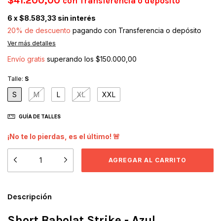
$41.200,00
con
Transferencia o depósito
6
x
$8.583,33
sin interés
20% de descuento
pagando con Transferencia o depósito
Ver más detalles
Envío gratis
superando los
$150.000,00
Talle:
S
S
M
L
XL
XXL
GUÍA DE TALLES
¡No te lo pierdas, es el último! 🚨
Descripción
Short Babolat Strike - Azul