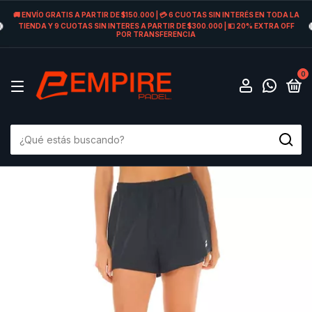
🚚 ENVÍO GRATIS A PARTIR DE $150.000 | 💳 6 CUOTAS SIN INTERÉS EN TODA LA
TIENDA Y 9 CUOTAS SIN INTERES A PARTIR DE $300.000 | 💵 20% EXTRA OFF
POR TRANSFERENCIA
0