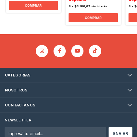
COMPRAR
6
x
$3.166,67
sin interés
6
x
$
COMPRAR
CATEGORÍAS
NOSOTROS
CONTACTÁNOS
NEWSLETTER