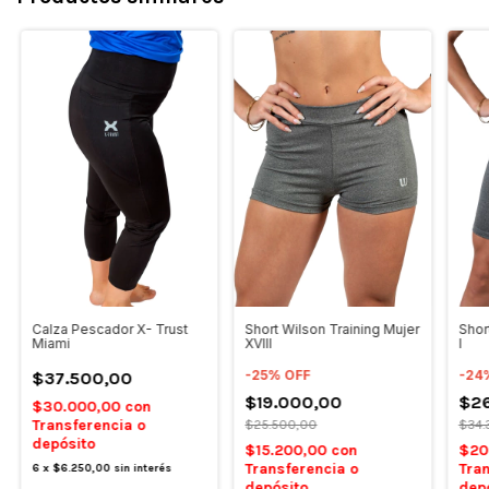
Calza Pescador X- Trust
Short Wilson Training Mujer
Shor
Miami
XVIII
I
-
25
%
OFF
-
24
$37.500,00
$19.000,00
$26
$30.000,00
con
Transferencia o
$25.500,00
$34.
depósito
$15.200,00
con
$20
Transferencia o
Tran
6
x
$6.250,00
sin interés
depósito
dep