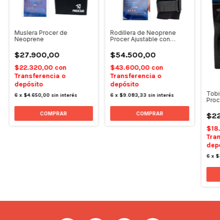
Muslera Procer de
Rodillera de Neoprene
Neoprene
Procer Ajustable con
Bisagras con Velcro - Talle
3
$27.900,00
$54.500,00
$22.320,00
con
$43.600,00
con
Transferencia o
Transferencia o
depósito
depósito
Tobi
6
x
$4.650,00
sin interés
6
x
$9.083,33
sin interés
Proc
Elás
COMPRAR
$22
$18
Tran
dep
6
x
$