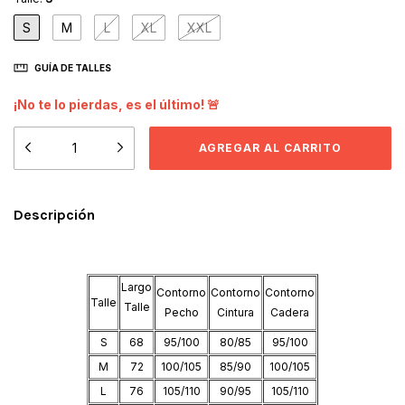
S
M
L
XL
XXL
GUÍA DE TALLES
¡No te lo pierdas, es el último! 🚨
Descripción
Largo
Contorno
Contorno
Contorno
Talle
Talle
Pecho
Cintura
Cadera
S
68
95/100
80/85
95/100
M
72
100/105
85/90
100/105
L
76
105/110
90/95
105/110