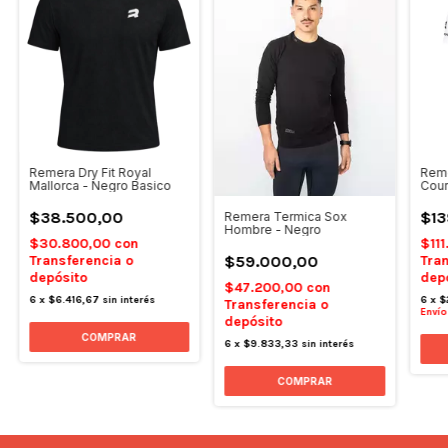
Remera Dry Fit Royal
Reme
Mallorca - Negro Basico
Cour
$38.500,00
$13
Remera Termica Sox
Hombre - Negro
$30.800,00
con
$11
Transferencia o
Tran
$59.000,00
depósito
dep
$47.200,00
con
6
x
$6.416,67
sin interés
6
x
$
Transferencia o
Envío
depósito
COMPRAR
6
x
$9.833,33
sin interés
COMPRAR