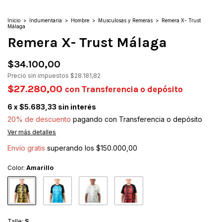
Inicio
>
Indumentaria
>
Hombre
>
Musculosas y Remeras
>
Remera X- Trust
Málaga
Remera X- Trust Málaga
$34.100,00
Precio sin impuestos
$28.181,82
$27.280,00
con
Transferencia o depósito
6
x
$5.683,33
sin interés
20% de descuento
pagando con Transferencia o depósito
Ver más detalles
Envío gratis
superando los
$150.000,00
Color:
Amarillo
Talle:
S