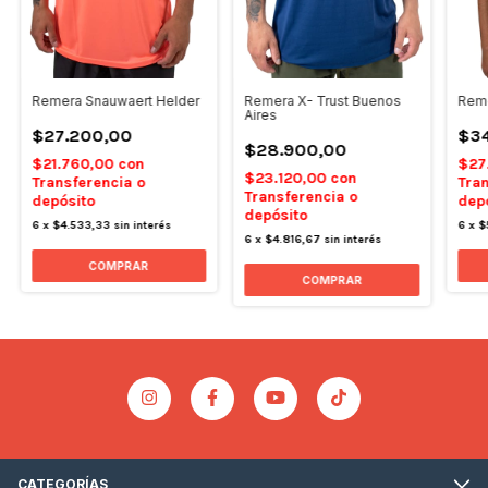
Remera Snauwaert Helder
Remera X- Trust Buenos
Reme
Aires
$27.200,00
$34
$28.900,00
$21.760,00
con
$27
$23.120,00
con
Transferencia o
Tran
Transferencia o
depósito
dep
depósito
6
x
$4.533,33
sin interés
6
x
$
6
x
$4.816,67
sin interés
COMPRAR
COMPRAR
CATEGORÍAS