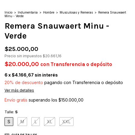
Inicio
>
Indumentaria
>
Hombre
>
Musculosas y Remeras
>
Remera Snauwaert
Minu - Verde
Remera Snauwaert Minu -
Verde
$25.000,00
Precio sin impuestos
$20.661,16
$20.000,00
con
Transferencia o depósito
6
x
$4.166,67
sin interés
20% de descuento
pagando con Transferencia o depósito
Ver más detalles
Envío gratis
superando los
$150.000,00
Talle:
S
S
M
L
XL
XXL