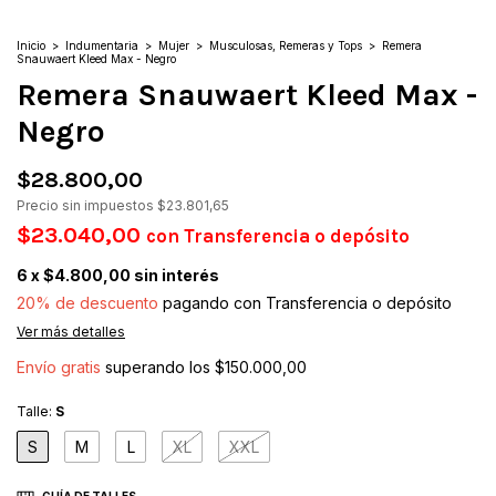
Inicio
>
Indumentaria
>
Mujer
>
Musculosas, Remeras y Tops
>
Remera
Snauwaert Kleed Max - Negro
Remera Snauwaert Kleed Max -
Negro
$28.800,00
Precio sin impuestos
$23.801,65
$23.040,00
con
Transferencia o depósito
6
x
$4.800,00
sin interés
20% de descuento
pagando con Transferencia o depósito
Ver más detalles
Envío gratis
superando los
$150.000,00
Talle:
S
S
M
L
XL
XXL