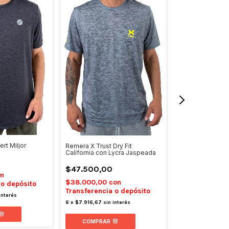
t Miljor
Remera X Trust Dry Fit
Remera Snauwae
California con Lycra Jaspeada
$26.400,00
$47.500,00
n
$21.120,00
co
$38.000,00
con
 o depósito
Transferencia 
Transferencia o depósito
interés
6
x
$4.400,00
sin 
6
x
$7.916,67
sin interés
COMPRAR
COMPRAR