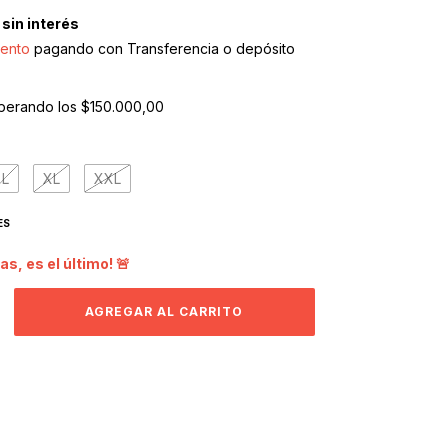
sin interés
ento
pagando con Transferencia o depósito
perando los
$150.000,00
L
XL
XXL
ES
as, es el último! 🚨