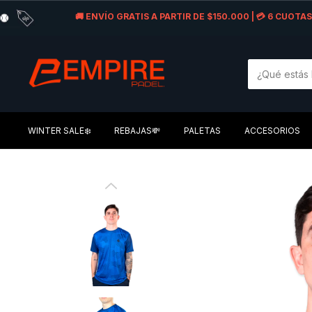
🚚 ENVÍO GRATIS A PARTIR DE $150.000 | 💳 6 CUOT
WINTER SALE❄️
REBAJAS💸
PALETAS
ACCESORIOS