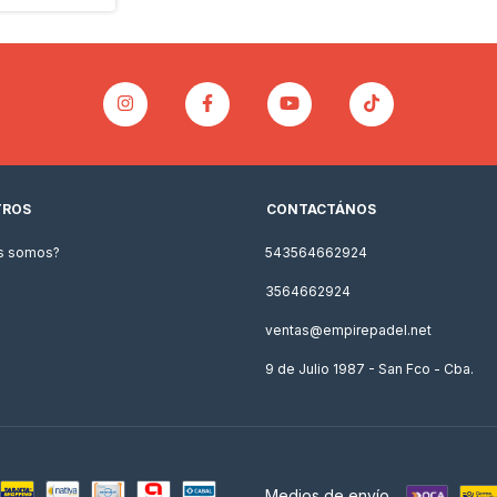
TROS
CONTACTÁNOS
s somos?
543564662924
3564662924
ventas@empirepadel.net
9 de Julio 1987 - San Fco - Cba.
Medios de envío