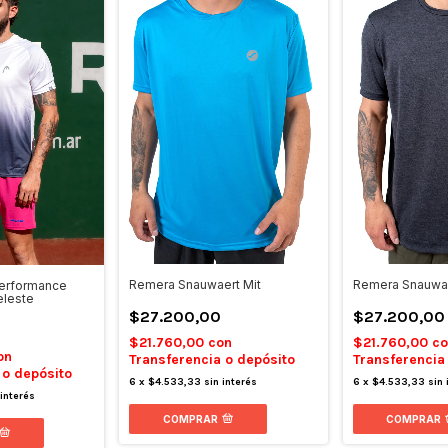
Remera Snauwaert Mit
Remera Snauwaer
erformance
eleste
$27.200,00
$27.200,00
$21.760,00
con
$21.760,00
co
on
Transferencia o depósito
Transferencia
 o depósito
6
x
$4.533,33
sin interés
6
x
$4.533,33
sin 
 interés
COMPRAR
COMPRAR