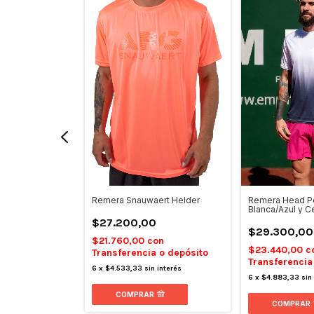
 Competición
Remera Snauwaert Helder
Remera Head P
Blanca/Azul y C
0
$27.200,00
$29.300,00
on
$21.760,00
con
$23.440,00
c
 o depósito
Transferencia o depósito
Transferencia
 interés
6
x
$4.533,33
sin interés
6
x
$4.883,33
sin
COMPRAR
COMPRAR