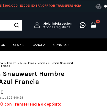
 DE $300.000 | 💵 20% EXTRA OFF POR TRANSFERENCIA
0
¡Hola!
Iniciá sesión
O podés registrarte
TOS
CESPED
CANCHA
CONSEJOS
ria
>
Hombre
>
Musculosas y Remeras
>
Remera Snauwaert
l Francia
 Snauwaert Hombre
 Azul Francia
00
estos
$26.446,28
00
con
Transferencia o depósito