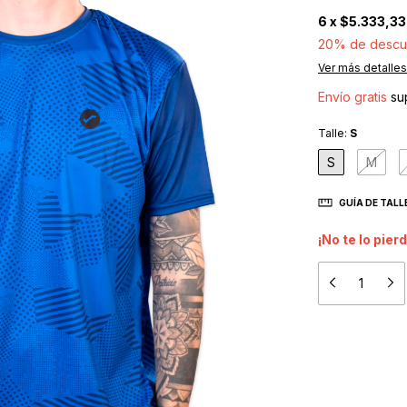
6
x
$5.333,33
20% de descu
Ver más detalles
Envío gratis
su
Talle:
S
S
M
GUÍA DE TALL
¡No te lo pierd