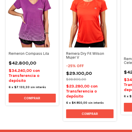
Remeron Compass Lila
Remera Dry Fit Wilson
Mujer V
Reme
$42.800,00
Cele
-
25
%
OFF
$34.240,00
con
$4
$29.100,00
Transferencia o
$38.800,00
$34
depósito
Tran
$23.280,00
con
6
x
$7.133,33
sin interés
dep
Transferencia o
depósito
6
x
$
COMPRAR
6
x
$4.850,00
sin interés
COMPRAR