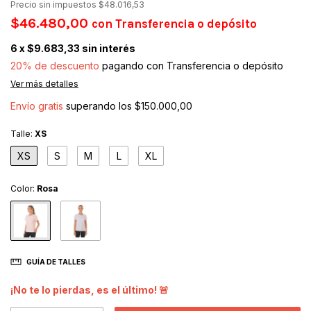
Precio sin impuestos
$48.016,53
$46.480,00
con
Transferencia o depósito
6
x
$9.683,33
sin interés
20% de descuento
pagando con Transferencia o depósito
Ver más detalles
Envío gratis
superando los
$150.000,00
Talle:
XS
XS
S
M
L
XL
Color:
Rosa
GUÍA DE TALLES
¡No te lo pierdas, es el último! 🚨