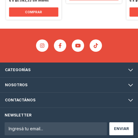
6
x
$5.083,33
sin interés
6
x
$
COMPRAR
CATEGORÍAS
NOSOTROS
CONTACTÁNOS
NEWSLETTER