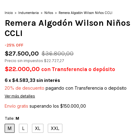
Inicio
>
Indumentaria
>
Niños
>
Remera Algodón Wilson Niños CCLI
Remera Algodón Wilson Niños
CCLI
-
25
%
OFF
$27.500,00
$36.800,00
Precio sin impuestos
$22.727,27
$22.000,00
con
Transferencia o depósito
6
x
$4.583,33
sin interés
20% de descuento
pagando con Transferencia o depósito
Ver más detalles
Envío gratis
superando los
$150.000,00
Talle:
M
M
L
XL
XXL