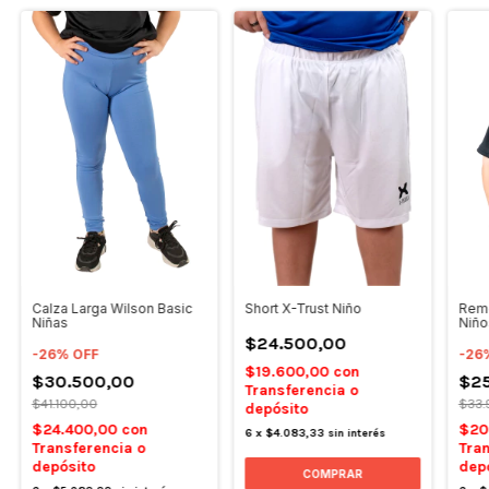
Calza Larga Wilson Basic
Short X-Trust Niño
Reme
Niñas
Niño
$24.500,00
-
26
%
OFF
-
26
$19.600,00
con
$30.500,00
$2
Transferencia o
$41.100,00
$33.
depósito
$24.400,00
con
$20
6
x
$4.083,33
sin interés
Transferencia o
Tran
depósito
dep
COMPRAR