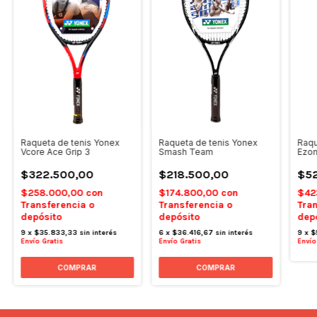
Raqueta de tenis Yonex
Raqueta de tenis Yonex
Raqu
Vcore Ace Grip 3
Smash Team
Ezo
$322.500,00
$218.500,00
$5
$258.000,00
con
$174.800,00
con
$42
Transferencia o
Transferencia o
Tran
depósito
depósito
dep
9
x
$35.833,33
sin interés
6
x
$36.416,67
sin interés
9
x
$
Envío Gratis
Envío Gratis
Envío
COMPRAR