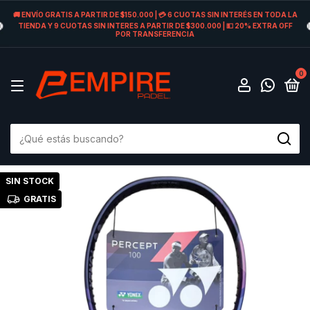
🚚 ENVÍO GRATIS A PARTIR DE $150.000 | 💳 6 CUOTAS SIN INTERÉS EN TODA LA
TIENDA Y 9 CUOTAS SIN INTERES A PARTIR DE $300.000 | 💵 20% EXTRA OFF
POR TRANSFERENCIA
0
SIN STOCK
GRATIS