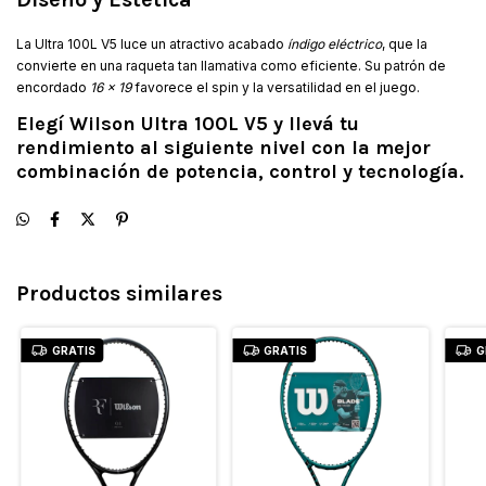
La Ultra 100L V5 luce un atractivo acabado
índigo eléctrico
, que la
convierte en una raqueta tan llamativa como eficiente. Su patrón de
encordado
16 x 19
favorece el spin y la versatilidad en el juego.
Elegí Wilson Ultra 100L V5 y llevá tu
rendimiento al siguiente nivel con la mejor
combinación de potencia, control y tecnología.
Productos similares
GRATIS
GRATIS
G