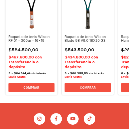
Raqueta de tenis Wilson
Raqueta de tenis Wilson
Raqu
RF 01 - 300gr - 16x19
Blade 98 V9.0 18X20 G3
Hamm
16x1
$584.500,00
$543.500,00
$2
$467.600,00
con
$434.800,00
con
$22
Transferencia o
Transferencia o
Tran
depósito
depósito
dep
9
x
$64.944,44
sin interés
9
x
$60.388,89
sin interés
6
x
$
Envío Gratis
Envío Gratis
Envío