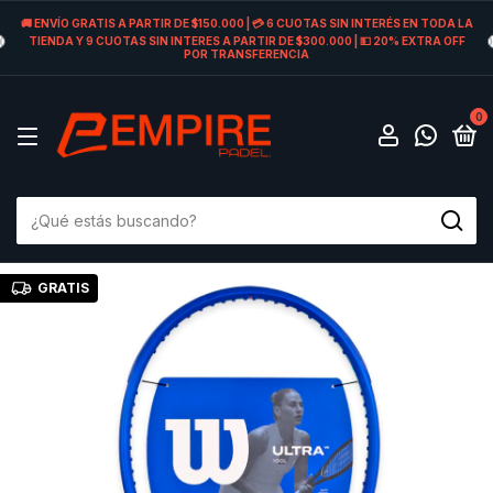
🚚 ENVÍO GRATIS A PARTIR DE $150.000 | 💳 6 CUOTAS SIN INTERÉS EN TODA LA
TIENDA Y 9 CUOTAS SIN INTERES A PARTIR DE $300.000 | 💵 20% EXTRA OFF
POR TRANSFERENCIA
0
GRATIS