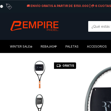
🚚 ENVÍO GRATIS A PARTIR DE $150.000 | 💳 6 CUOT
WINTER SALE❄️
REBAJAS💸
PALETAS
ACCESORIOS
GRATIS