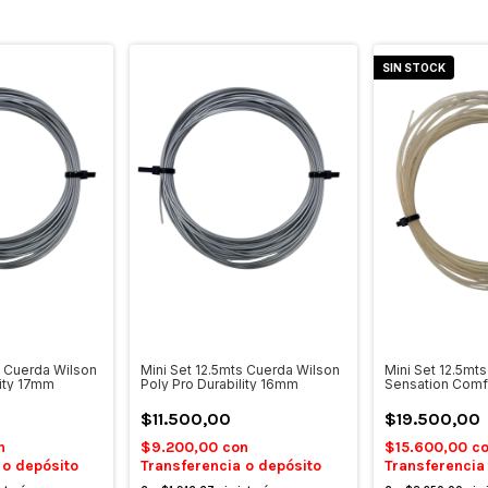
SIN STOCK
s Cuerda Wilson
Mini Set 12.5mts Cuerda Wilson
Mini Set 12.5mt
lity 17mm
Poly Pro Durability 16mm
Sensation Comf
$11.500,00
$19.500,00
n
$9.200,00
con
$15.600,00
c
 o depósito
Transferencia o depósito
Transferencia