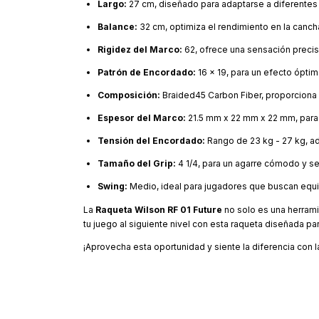
Largo:
27 cm, diseñado para adaptarse a diferentes 
Balance:
32 cm, optimiza el rendimiento en la canch
Rigidez del Marco:
62, ofrece una sensación precis
Patrón de Encordado:
16 x 19, para un efecto óptim
Composición:
Braided45 Carbon Fiber, proporciona d
Espesor del Marco:
21.5 mm x 22 mm x 22 mm, para 
Tensión del Encordado:
Rango de 23 kg - 27 kg, ad
Tamaño del Grip:
4 1/4, para un agarre cómodo y s
Swing:
Medio, ideal para jugadores que buscan equili
La
Raqueta Wilson RF 01 Future
no solo es una herramie
tu juego al siguiente nivel con esta raqueta diseñada pa
¡Aprovecha esta oportunidad y siente la diferencia con 