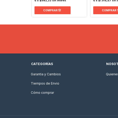
6
x
$983,33
sin interés
6
x
$1.916,67
sin 
CATEGORÍAS
NOSO
Garantia y Cambios
Quiene
Tiempos de Envio
Cómo comprar