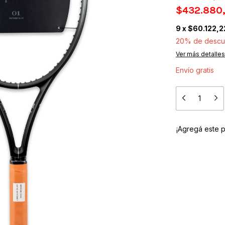
$432.880
9
x
$60.122,2
20% de descu
Ver más detalles
Envío gratis
¡Agregá este 