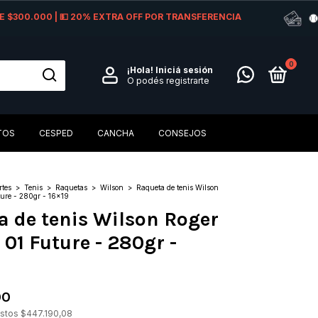
 DE $300.000 | 💵 20% EXTRA OFF POR TRANSFERENCIA
0
¡Hola!
Iniciá sesión
O podés registrarte
TOS
CESPED
CANCHA
CONSEJOS
rtes
>
Tenis
>
Raquetas
>
Wilson
>
Raqueta de tenis Wilson
ture - 280gr - 16x19
 de tenis Wilson Roger
 01 Future - 280gr -
00
estos
$447.190,08