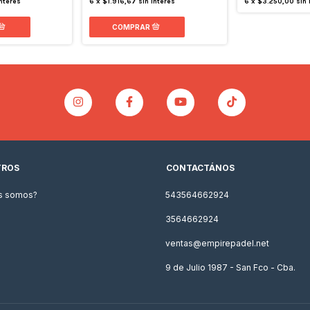
interés
6
x
$1.916,67
sin interés
6
x
$3.250,00
sin 
TROS
CONTACTÁNOS
s somos?
543564662924
3564662924
ventas@empirepadel.net
9 de Julio 1987 - San Fco - Cba.