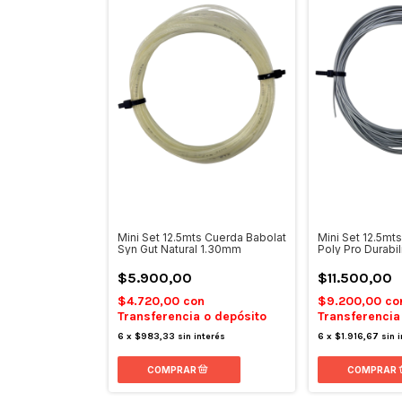
Mini Set 12.5mts Cuerda Babolat
Mini Set 12.5mt
Syn Gut Natural 1.30mm
Poly Pro Durabi
$5.900,00
$11.500,00
$4.720,00
con
$9.200,00
co
Transferencia o depósito
Transferencia
6
x
$983,33
sin interés
6
x
$1.916,67
sin 