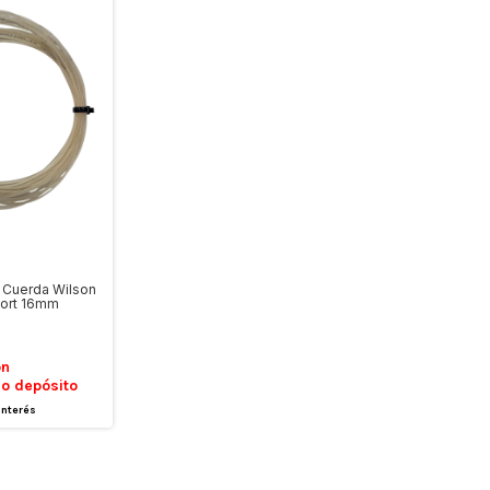
s Cuerda Wilson
ort 16mm
on
 o depósito
interés