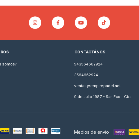
TROS
CONTACTÁNOS
s somos?
543564662924
3564662924
ventas@empirepadel.net
9 de Julio 1987 - San Fco - Cba.
Medios de envío