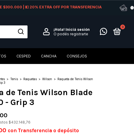
 DE $300.000 | 💵 20% EXTRA OFF POR TRANSFERENCIA
0
¡Hola!
Iniciá sesión
O podés registrarte
TOS
CESPED
CANCHA
CONSEJOS
rtes
>
Tenis
>
Raquetas
>
Wilson
>
Raqueta de Tenis Wilson
ip 3
a de Tenis Wilson Blade
0 - Grip 3
,00
estos
$432.148,76
,00
con
Transferencia o depósito