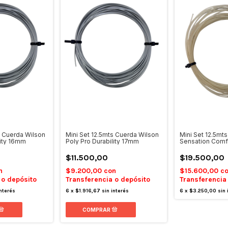
s Cuerda Wilson
Mini Set 12.5mts Cuerda Wilson
Mini Set 12.5mt
lity 16mm
Poly Pro Durability 17mm
Sensation Comf
$11.500,00
$19.500,00
n
$9.200,00
con
$15.600,00
c
 o depósito
Transferencia o depósito
Transferencia
interés
6
x
$1.916,67
sin interés
6
x
$3.250,00
sin 