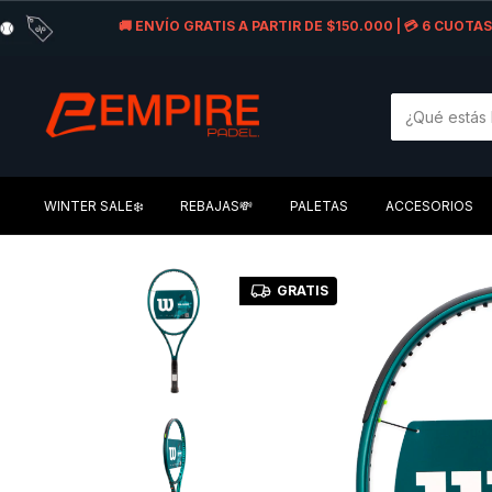
🚚 ENVÍO GRATIS A PARTIR DE $150.000 | 💳 6 CUOT
WINTER SALE❄️
REBAJAS💸
PALETAS
ACCESORIOS
GRATIS