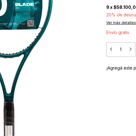
9
x
$58.100,
20% de descu
Ver más detalles
Envío gratis
¡Agregá este 