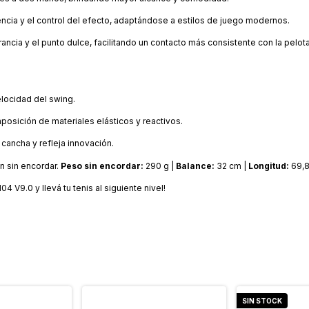
encia y el control del efecto, adaptándose a estilos de juego modernos.
rancia y el punto dulce, facilitando un contacto más consistente con la pelota
elocidad del swing.
posición de materiales elásticos y reactivos.
cancha y refleja innovación.
n sin encordar.
Peso sin encordar:
290 g |
Balance:
32 cm |
Longitud:
69,8
4 V9.0 y llevá tu tenis al siguiente nivel!
SIN STOCK