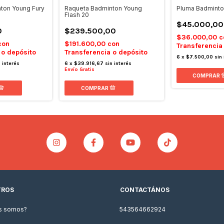
Pluma Badminto
ton Young Fury
Raqueta Badminton Young
Flash 20
$45.000,00
0
$239.500,00
$36.000,00
c
con
$191.600,00
con
Transferencia
 o depósito
Transferencia o depósito
6
x
$7.500,00
sin 
n interés
6
x
$39.916,67
sin interés
Envío Gratis
TROS
CONTACTÁNOS
s somos?
543564662924