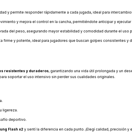
lidad y permite responder rápidamente a cada jugada, ideal para intercambio
imiento y mejora el control en la cancha, permitiéndote anticipar y ejecutar
ibrada del peso, asegurando mayor estabilidad y comodidad durante el uso 
a firme y potente, ideal para jugadores que buscan golpes consistentes y d
es resistentes y duraderos
, garantizando una vida útil prolongada y un d
para soportar el uso intensivo sin perder sus cualidades originales.
a.
 ligereza.
afío deportivo.
ung Flash x2
y sentí la diferencia en cada punto. ¡Elegí calidad, precisión y e