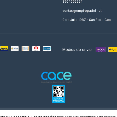
3564662924
ventas@empirepadel.net
9 de Julio 1987 - San Fco - Cba.
Medios de envío
os derechos reservados.
Defensa de las y los consumidores. Para reclamos
ingresá acá.
/
Bo
ste sitio
aceptás el uso de cookies
para agilizar tu experiencia de compra.