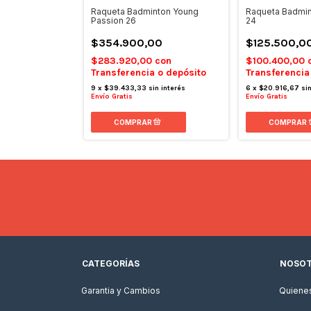
 Badminton
Raqueta Badminton Young
Raqueta Badmin
Passion 26
24
$354.900,00
$125.500,0
on
$283.920,00
con
$100.400,00
 o depósito
Transferencia o depósito
Transferencia
 interés
9
x
$39.433,33
sin interés
6
x
$20.916,67
si
Envío Gratis
Envío Gratis
CATEGORÍAS
NOSO
Garantia y Cambios
Quiene