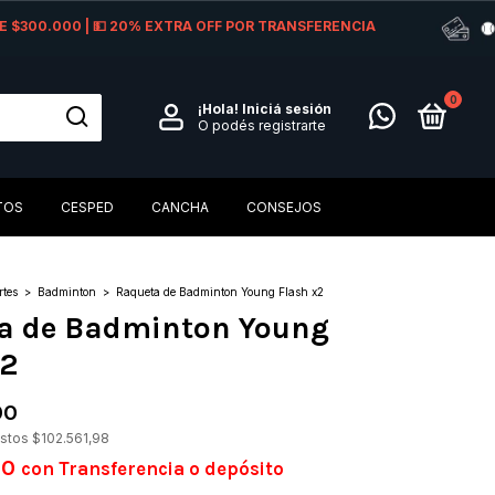
 DE $300.000 | 💵 20% EXTRA OFF POR TRANSFERENCIA
0
¡Hola!
Iniciá sesión
O podés registrarte
TOS
CESPED
CANCHA
CONSEJOS
rtes
>
Badminton
>
Raqueta de Badminton Young Flash x2
a de Badminton Young
x2
00
estos
$102.561,98
00
con
Transferencia o depósito