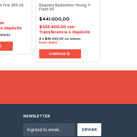
n Fire 360 x6
Raqueta Badminton Young Y-
Raqueta Badmin
Flash 90
Enviro Star 100
$441.000,00
$323.500,0
on
$352.800,00
con
 o depósito
$258.800,00
Transferencia o depósito
Transferencia 
interés
9
x
$49.000,00
sin interés
9
x
$35.944,44
sin
Envío Gratis
Envío Gratis
NEWSLETTER