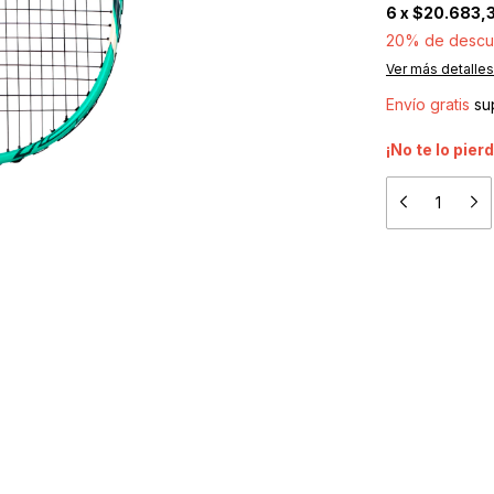
6
x
$20.683,
20% de descu
Ver más detalles
Envío gratis
su
¡No te lo pierd