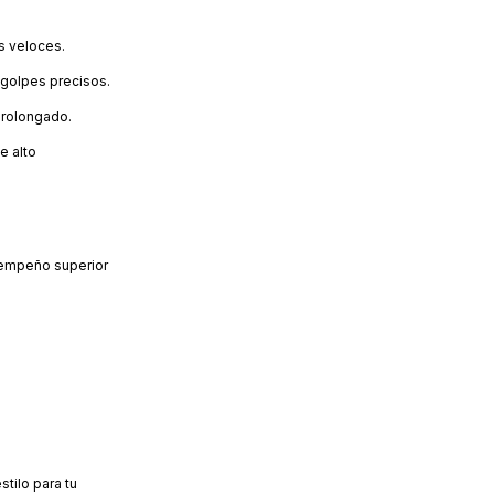
s veloces.
 golpes precisos.
prolongado.
e alto
esempeño superior
stilo para tu