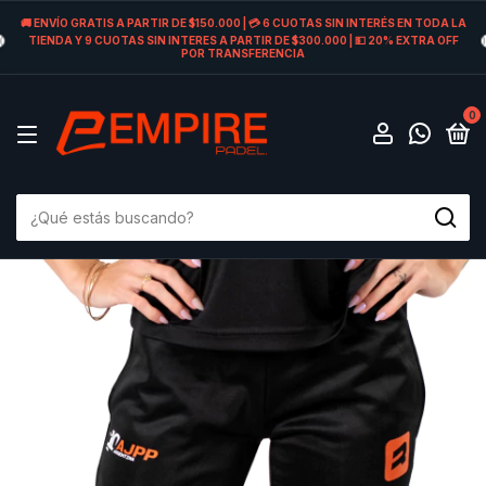
🚚 ENVÍO GRATIS A PARTIR DE $150.000 | 💳 6 CUOTAS SIN INTERÉS EN TODA LA
TIENDA Y 9 CUOTAS SIN INTERES A PARTIR DE $300.000 | 💵 20% EXTRA OFF
POR TRANSFERENCIA
0