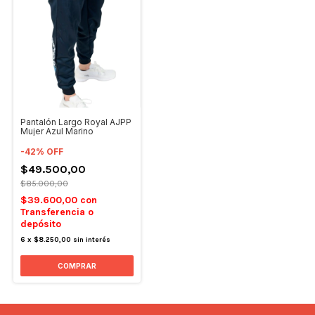
Pantalón Largo Royal AJPP
Mujer Azul Marino
-
42
%
OFF
$49.500,00
$85.000,00
$39.600,00
con
Transferencia o
depósito
6
x
$8.250,00
sin interés
COMPRAR