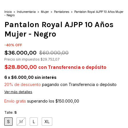
Inicio
>
Indumentaria
>
Mujer
>
Pantalones
>
Pantalon Royal AJPP 10 Años Mujer
- Negro
Pantalon Royal AJPP 10 Años
Mujer - Negro
-
40
%
OFF
$36.000,00
$60.000,00
Precio sin impuestos
$29.752,07
$28.800,00
con
Transferencia o depósito
6
x
$6.000,00
sin interés
20% de descuento
pagando con Transferencia o depósito
Ver más detalles
Envío gratis
superando los
$150.000,00
Talle:
S
S
M
L
XL