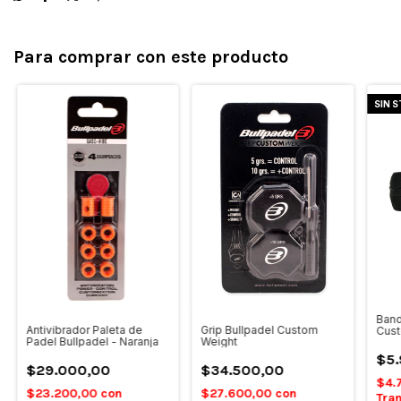
Para comprar con este producto
SIN 
Band
Antivibrador Paleta de
Grip Bullpadel Custom
Cust
Padel Bullpadel - Naranja
Weight
Bull
$5.
$29.000,00
$34.500,00
$4.
$23.200,00
con
$27.600,00
con
Tran