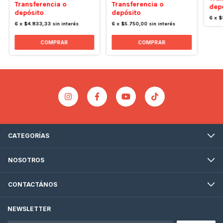
Transferencia o
Transferencia o
dep
depósito
depósito
6
x
$
6
x
$4.833,33
sin interés
6
x
$5.750,00
sin interés
CATEGORÍAS
NOSOTROS
CONTACTÁNOS
NEWSLETTER