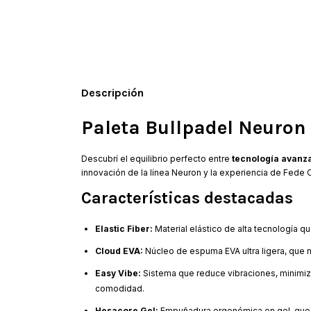
Descripción
Paleta Bullpadel Neuron
Descubrí el equilibrio perfecto entre
tecnología avanz
innovación de la línea Neuron y la experiencia de Fede Ch
Características destacadas
Elastic Fiber:
Material elástico de alta tecnología q
Cloud EVA:
Núcleo de espuma EVA ultra ligera, que ma
Easy Vibe:
Sistema que reduce vibraciones, minimizan
comodidad.
Hesacore Gel:
Empuñadura ergonómica en gel, que me