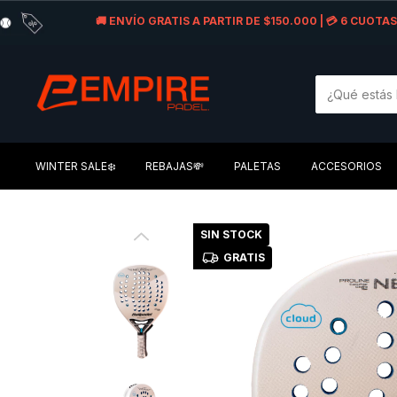
🚚 ENVÍO GRATIS A PARTIR DE $150.000 | 💳 6 CUOT
WINTER SALE❄️
REBAJAS💸
PALETAS
ACCESORIOS
SIN STOCK
GRATIS