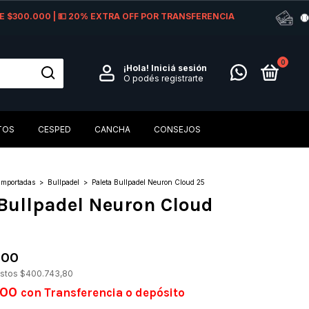
 DE $300.000 | 💵 20% EXTRA OFF POR TRANSFERENCIA
0
¡Hola!
Iniciá sesión
O podés registrarte
TOS
CESPED
CANCHA
CONSEJOS
Importadas
>
Bullpadel
>
Paleta Bullpadel Neuron Cloud 25
 Bullpadel Neuron Cloud
,00
estos
$400.743,80
,00
con
Transferencia o depósito