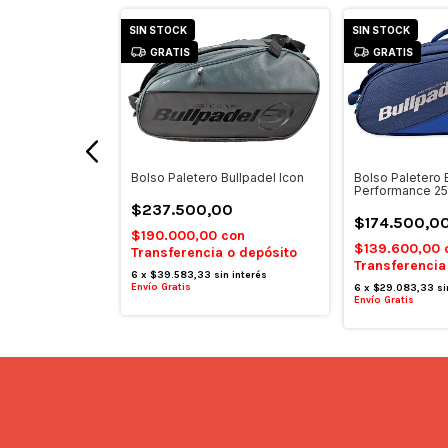
SIN STOCK
SIN STOCK
GRATIS
GRATIS
Bullpadel Vertex
Bolso Paletero Bullpadel Icon
Bolso Paletero 
Performance 25 
$237.500,00
0
$174.500,0
$190.000,00
con
con
$139.600,00
Transferencia o depósito
 o depósito
Transferencia
6
x
$39.583,33
sin interés
Envío Gratis
n interés
6
x
$29.083,33
si
Envío Gratis