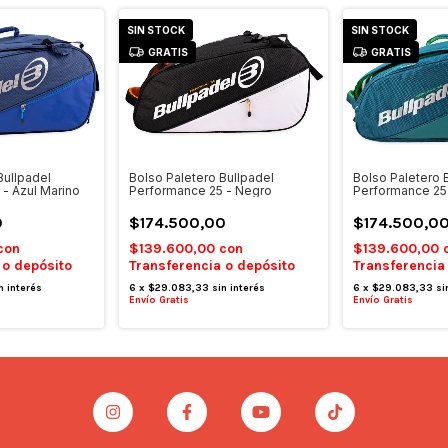
SIN STOCK
SIN STOCK
GRATIS
GRATIS
Bullpadel
Bolso Paletero Bullpadel
Bolso Paletero 
- Azul Marino
Performance 25 - Negro
Performance 25 
0
$174.500,00
$174.500,0
con
$139.600,00
con
$139.600,00
 o depósito
Transferencia o depósito
Transferencia
n interés
6
x
$29.083,33
sin interés
6
x
$29.083,33
si
Envío Gratis
Envío Gratis