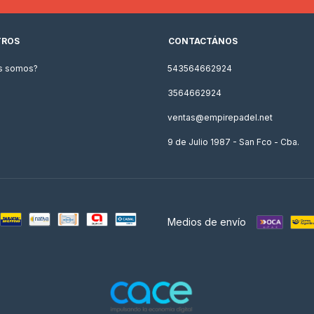
TROS
CONTACTÁNOS
s somos?
543564662924
3564662924
ventas@empirepadel.net
9 de Julio 1987 - San Fco - Cba.
Medios de envío