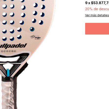
9
x
$53.877,7
20% de descu
Ver más detalles