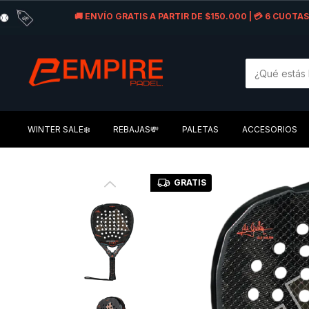
🚚 ENVÍO GRATIS A PARTIR DE $150.000 | 💳 6 CUOT
WINTER SALE❄️
REBAJAS💸
PALETAS
ACCESORIOS
GRATIS