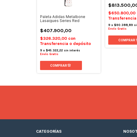
$813.500,0
$650.800,00
etalbone 3.5 –
Paleta Adidas Metalbone
Transferencia
Lasaigues Series Red
9
x
$90.388,89
si
Envío Gratis
00
$407.900,00
con
$326.320,00
con
 o depósito
Transferencia o depósito
in interés
9
x
$45.322,22
sin interés
Envío Gratis
CATEGORÍAS
NOSO