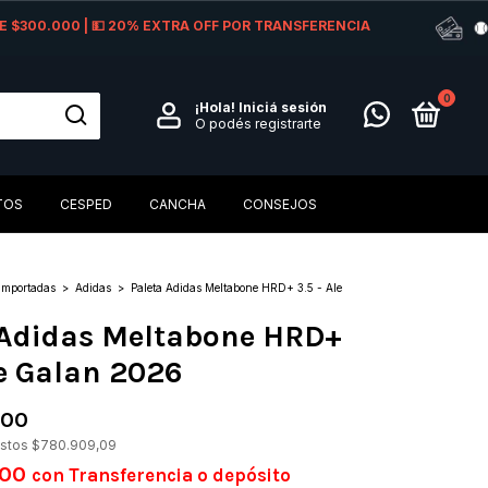
 DE $300.000 | 💵 20% EXTRA OFF POR TRANSFERENCIA
0
¡Hola!
Iniciá sesión
O podés registrarte
TOS
CESPED
CANCHA
CONSEJOS
Importadas
>
Adidas
>
Paleta Adidas Meltabone HRD+ 3.5 - Ale
 Adidas Meltabone HRD+
le Galan 2026
,00
estos
$780.909,09
,00
con
Transferencia o depósito