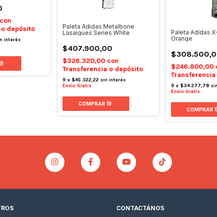
0
con
Paleta Adidas Metalbone
 o depósito
Paleta Adidas X
Lasaigues Series White
Orange
n interés
$407.900,00
$308.500,0
$326.320,00
con
$246.800,00
Transferencia o depósito
Transferencia
9
x
$45.322,22
sin interés
9
x
$34.277,78
si
Envío Gratis
Envío Gratis
TROS
CONTACTÁNOS