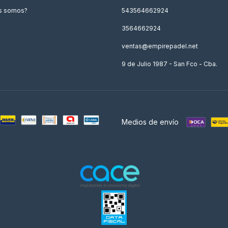
s somos?
543564662924
3564662924
ventas@empirepadel.net
9 de Julio 1987 - San Fco - Cba.
Medios de envío