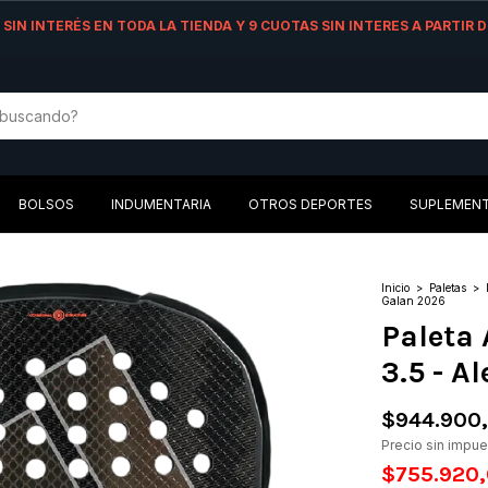
AS SIN INTERÉS EN TODA LA TIENDA Y 9 CUOTAS SIN INTERES A PARTIR
BOLSOS
INDUMENTARIA
OTROS DEPORTES
SUPLEMEN
Inicio
>
Paletas
>
Galan 2026
Paleta
3.5 - A
$944.900
Precio sin impu
$755.920