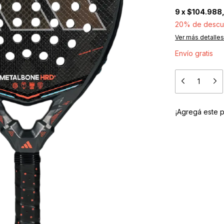
9
x
$104.988
20% de descu
Ver más detalles
Envío gratis
¡Agregá este 