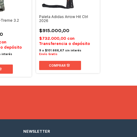
Paleta Adidas Arrow Hit Ctrl
Paleta Adidas M
-Treme 3.2
2026
Lasaigues Serie
$915.000,00
$407.900,0
0
$732.000,00
con
$326.320,00
con
Transferencia o depósito
Transferencia 
 o depósito
9
x
$101.666,67
sin interés
9
x
$45.322,22
sin
n interés
Envío Gratis
Envío Gratis
NEWSLETTER