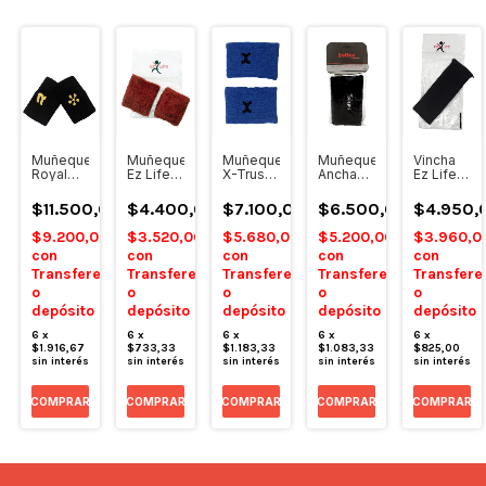
Muñequera
Muñequera
Muñequera
Muñequera
Vincha
ra
Royal
Ez Life
X-Trust
Ancha
Ez Life
Premier
Toalla x2
X2
Softee
Toalla
Padel
X1
$11.500,00
$4.400,00
$7.100,00
$6.500,00
$4.950,
,00
Sol X2
$9.200,00
$3.520,00
$5.680,00
$5.200,00
$3.960,0
00
con
con
con
con
con
Transferencia
Transferencia
Transferencia
Transferencia
Transfere
encia
o
o
o
o
o
depósito
depósito
depósito
depósito
depósito
6
x
6
x
6
x
6
x
6
x
$1.916,67
$733,33
$1.183,33
$1.083,33
$825,00
sin interés
sin interés
sin interés
sin interés
sin interés
COMPRAR
COMPRAR
COMPRAR
COMPRAR
COMPRAR