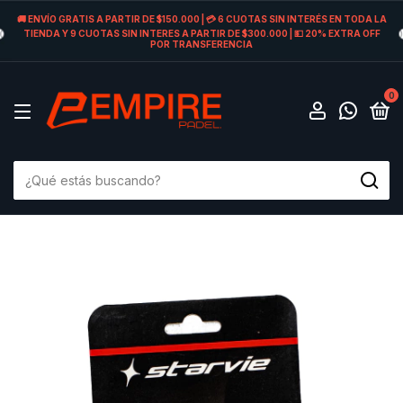
🚚 ENVÍO GRATIS A PARTIR DE $150.000 | 💳 6 CUOTAS SIN INTERÉS EN TODA LA
TIENDA Y 9 CUOTAS SIN INTERES A PARTIR DE $300.000 | 💵 20% EXTRA OFF
POR TRANSFERENCIA
0