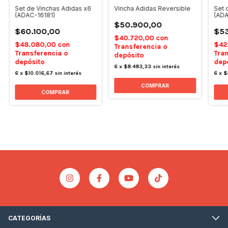
Set de Vinchas Adidas x6
Vincha Adidas Reversible
Set 
(ADAC-16181)
(ADA
$50.900,00
$60.100,00
$53
$40.720,00
con
$48.080,00
con
$42
Transferencia o
Transferencia o
Tran
depósito
depósito
dep
6
x
$8.483,33
sin interés
6
x
$10.016,67
sin interés
6
x
$
COMPRAR
CATEGORÍAS