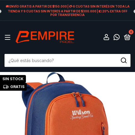
🚚 ENVÍO GRATIS A PARTIR DE $150.000 | 💳 6 CUOTAS SIN INTERÉS EN TODA LA
TIENDA Y 9 CUOTAS SIN INTERES A PARTIR DE $300.000 | 💵 20% EXTRA OFF
POR TRANSFERENCIA
0
SIN STOCK
GRATIS