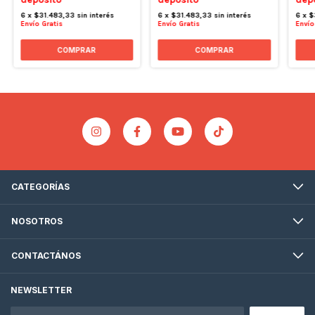
6
x
$31.483,33
sin interés
6
x
$31.483,33
sin interés
6
x
$
Envío Gratis
Envío Gratis
Envío
CATEGORÍAS
NOSOTROS
CONTACTÁNOS
NEWSLETTER