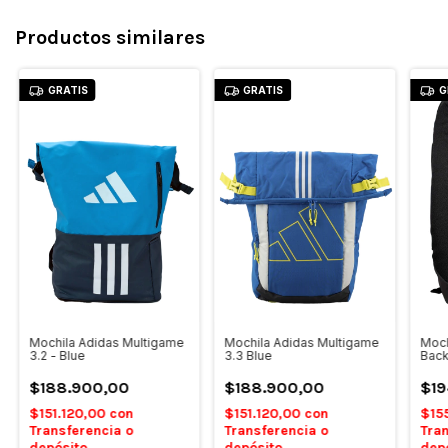
Productos similares
GRATIS
GRATIS
G
Mochila Adidas Multigame
Mochila Adidas Multigame
Moch
3.2 - Blue
3.3 Blue
Back
$188.900,00
$188.900,00
$19
$151.120,00
con
$151.120,00
con
$15
Transferencia o
Transferencia o
Tran
depósito
depósito
dep