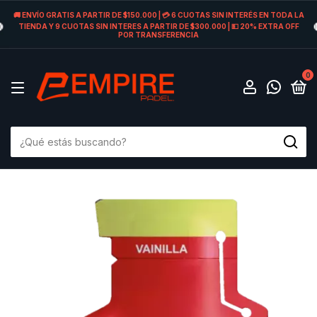
🚚 ENVÍO GRATIS A PARTIR DE $150.000 | 💳 6 CUOTAS SIN INTERÉS EN TODA LA
TIENDA Y 9 CUOTAS SIN INTERES A PARTIR DE $300.000 | 💵 20% EXTRA OFF
POR TRANSFERENCIA
0