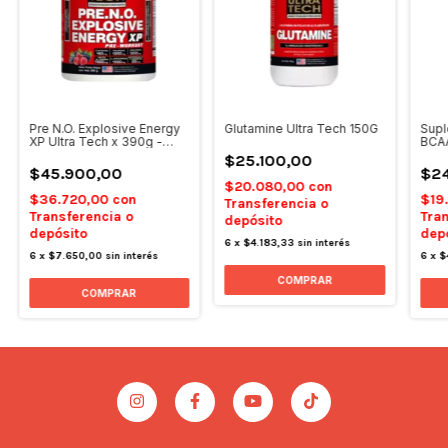
Pre N.O. Explosive Energy
Glutamine Ultra Tech 150G
Supl
XP Ultra Tech x 390g -
BCAA
Frutos Rojos
$25.100,00
$45.900,00
$24
$20.080,00
con
$36.720,00
con
$19
Transferencia o
Transferencia o
Tran
depósito
depósito
dep
6
x
$4.183,33
sin interés
6
x
$7.650,00
sin interés
6
x
$