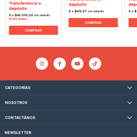
Transferencia o
depósito
dep
depósito
6
x
$416,67
sin interés
6
x
$
6
x
$45.000,00
sin interés
Envío Gratis
COMPRAR
COMPRAR
CATEGORÍAS
NOSOTROS
CONTACTÁNOS
NEWSLETTER