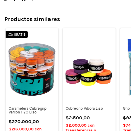
Productos similares
GRATIS
Caramelera Cubregrip
Cubregrip Vibora Liso
Grip
Varlion H2O Liso
$2.500,00
$93
$270.000,00
$2.000,00
con
$74
$216.000,00
con
Transferencia o
Tran