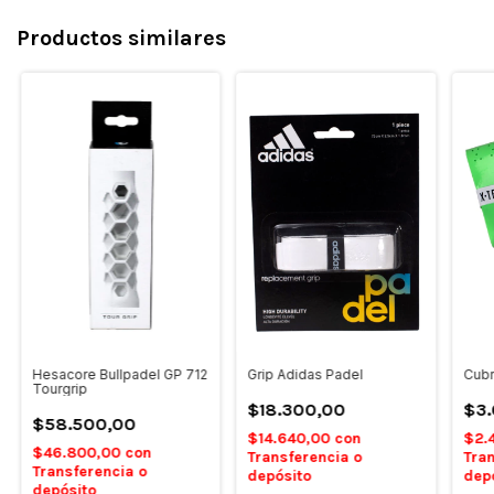
Productos similares
Hesacore Bullpadel GP 712
Grip Adidas Padel
Cubr
Tourgrip
$18.300,00
$3
$58.500,00
$14.640,00
con
$2.
$46.800,00
con
Transferencia o
Tran
Transferencia o
depósito
dep
depósito