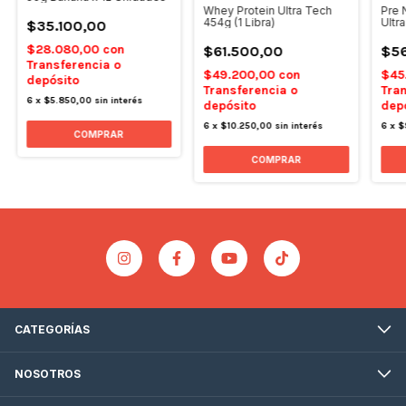
Whey Protein Ultra Tech
Pre 
454g (1 Libra)
Ultr
$35.100,00
Rojo
$28.080,00
con
$61.500,00
$56
Transferencia o
$49.200,00
con
$45
depósito
Transferencia o
Tran
6
x
$5.850,00
sin interés
depósito
dep
6
x
$10.250,00
sin interés
6
x
$
COMPRAR
CATEGORÍAS
NOSOTROS