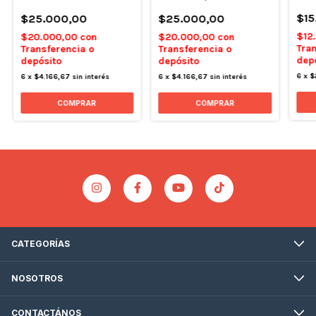
$15
$25.000,00
$25.000,00
$12
$20.000,00
con
$20.000,00
con
Tran
Transferencia o
Transferencia o
dep
depósito
depósito
6
x
$
6
x
$4.166,67
sin interés
6
x
$4.166,67
sin interés
CATEGORÍAS
NOSOTROS
CONTACTÁNOS