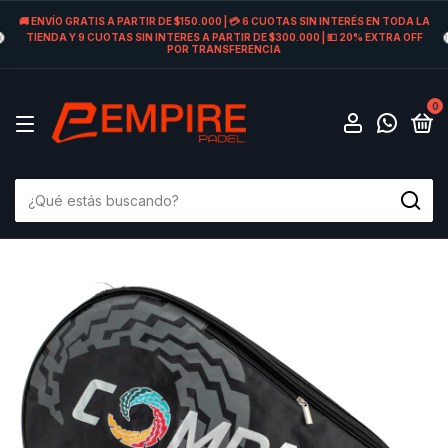
🚚 ENVÍO GRATIS A PARTIR DE $150.000 | 💳 6 CUOTAS SIN INTERÉS EN TODA LA
TIENDA Y 9 CUOTAS SIN INTERES A PARTIR DE $300.000 | 💵 20% EXTRA OFF
POR TRANSFERENCIA
0