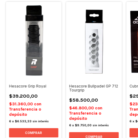
Hesacore Grip Royal
Hesacore Bullpadel GP 712
Cubr
Tourgrip
$39.200,00
$2
$58.500,00
$31.360,00
con
$23
$46.800,00
con
Transferencia o
Tran
Transferencia o
depósito
dep
depósito
6
x
$6.533,33
sin interés
6
x
$
6
x
$9.750,00
sin interés