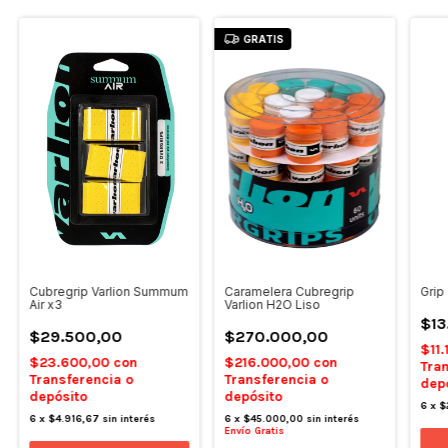
GRATIS
Cubregrip Varlion Summum
Caramelera Cubregrip
Grip
Air x3
Varlion H2O Liso
$13
$29.500,00
$270.000,00
$11
$23.600,00
con
$216.000,00
con
Tran
Transferencia o
Transferencia o
dep
depósito
depósito
6
x
$
6
x
$4.916,67
sin interés
6
x
$45.000,00
sin interés
Envío Gratis