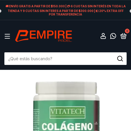
🚚 ENVÍO GRATIS A PARTIR DE $150.000 | 💳 6 CUOTAS SIN INTERÉS EN TODA LA
TIENDA Y 9 CUOTAS SIN INTERES A PARTIR DE $300.000 | 💵 20% EXTRA OFF
POR TRANSFERENCIA
0