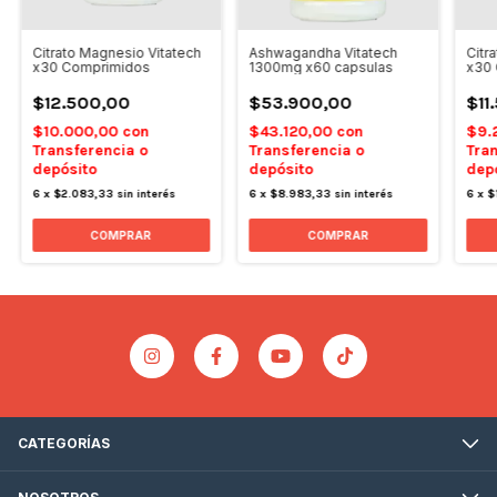
Citrato Magnesio Vitatech
Ashwagandha Vitatech
Citr
x30 Comprimidos
1300mg x60 capsulas
x30 
$12.500,00
$53.900,00
$11
$10.000,00
con
$43.120,00
con
$9.
Transferencia o
Transferencia o
Tran
depósito
depósito
dep
6
x
$2.083,33
sin interés
6
x
$8.983,33
sin interés
6
x
$
CATEGORÍAS