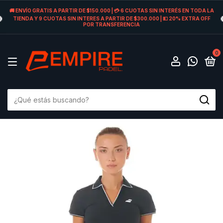
🚚 ENVÍO GRATIS A PARTIR DE $150.000 | 💳 6 CUOTAS SIN INTERÉS EN TODA LA
TIENDA Y 9 CUOTAS SIN INTERES A PARTIR DE $300.000 | 💵 20% EXTRA OFF
POR TRANSFERENCIA
0