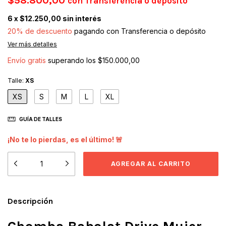
$58.800,00
con
Transferencia o depósito
6
x
$12.250,00
sin interés
20% de descuento
pagando con Transferencia o depósito
Ver más detalles
Envío gratis
superando los
$150.000,00
Talle:
XS
XS
S
M
L
XL
GUÍA DE TALLES
¡No te lo pierdas, es el último! 🚨
Descripción