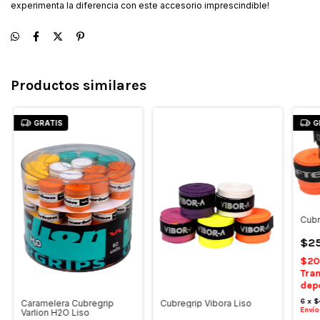
experimenta la diferencia con este accesorio imprescindible!
Productos similares
GRATIS
G
Cubr
$2
$20
Tran
dep
6
x
$
Caramelera Cubregrip
Cubregrip Vibora Liso
Envío
Varlion H2O Liso