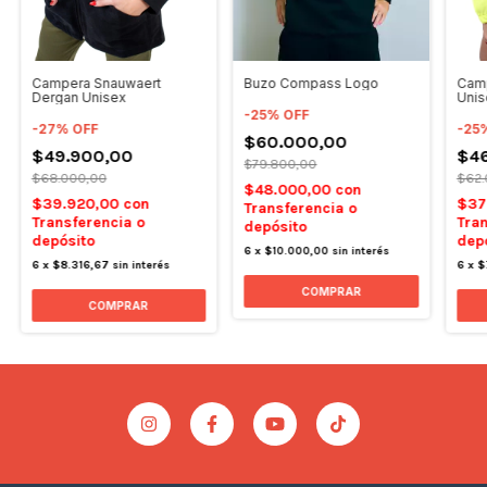
Campera Snauwaert
Camp
Buzo Compass Logo
Dergan Unisex
Unis
-
25
%
OFF
-
27
%
OFF
-
25
$60.000,00
$49.900,00
$46
$79.800,00
$68.000,00
$62.
$48.000,00
con
$39.920,00
con
$37
Transferencia o
Transferencia o
Tran
depósito
depósito
dep
6
x
$10.000,00
sin interés
6
x
$8.316,67
sin interés
6
x
$
COMPRAR
COMPRAR