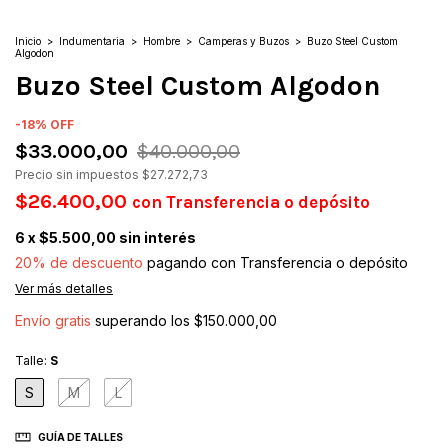
Inicio
>
Indumentaria
>
Hombre
>
Camperas y Buzos
>
Buzo Steel Custom
Algodon
Buzo Steel Custom Algodon
-
18
%
OFF
$33.000,00
$40.000,00
Precio sin impuestos
$27.272,73
$26.400,00
con
Transferencia o depósito
6
x
$5.500,00
sin interés
20% de descuento
pagando con Transferencia o depósito
Ver más detalles
Envío gratis
superando los
$150.000,00
Talle:
S
S
M
L
GUÍA DE TALLES