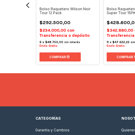
o Tecnifibre
Bolso Raquetero Wilson Noir
Bolso Raqueter
 Negro Blanco
Tour 12 Pack
Super Tour 15P
0
$292.500,00
$428.600,
con
$234.000,00
con
$342.880,00
 o depósito
Transferencia o depósito
Transferencia
in interés
6
x
$48.750,00
sin interés
9
x
$47.622,22
sin
Envío Gratis
Envío Gratis
CATEGORÍAS
NOSO
Garantia y Cambios
Quiene