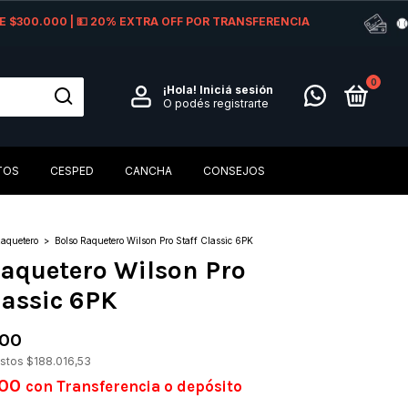
 DE $300.000 | 💵 20% EXTRA OFF POR TRANSFERENCIA
0
¡Hola!
Iniciá sesión
O podés registrarte
TOS
CESPED
CANCHA
CONSEJOS
aquetero
>
Bolso Raquetero Wilson Pro Staff Classic 6PK
Raquetero Wilson Pro
lassic 6PK
,00
estos
$188.016,53
,00
con
Transferencia o depósito