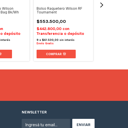
o Wilson
Bolso Raquetero Wilson RF
Bolso Raquetero
x Bag Bk/Wh
Tournament
Pure Aero Rafa 
$553.500,00
$488.100,0
on
$442.800,00
con
$390.480,00
 o depósito
Transferencia o depósito
Transferencia 
 interés
9
x
$61.500,00
sin interés
9
x
$54.233,33
sin
Envío Gratis
Envío Gratis
COMPRAR
NEWSLETTER