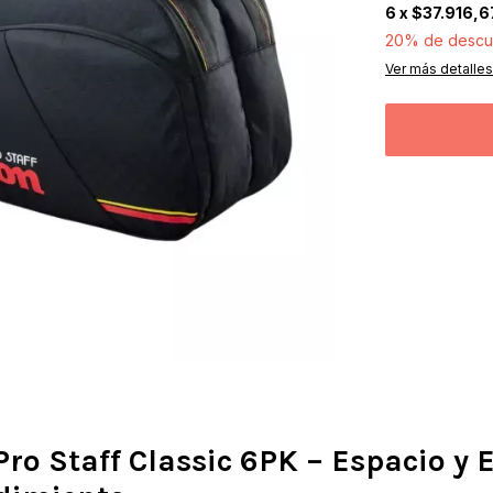
6
x
$37.916,6
20% de descu
Ver más detalles
ro Staff Classic 6PK – Espacio y E