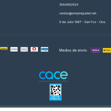
3564662924
ventas@empirepadel.net
9 de Julio 1987 - San Fco - Cba.
Medios de envío
os derechos reservados.
Defensa de las y los consumidores. Para reclamos
ingresá acá.
/
Bo