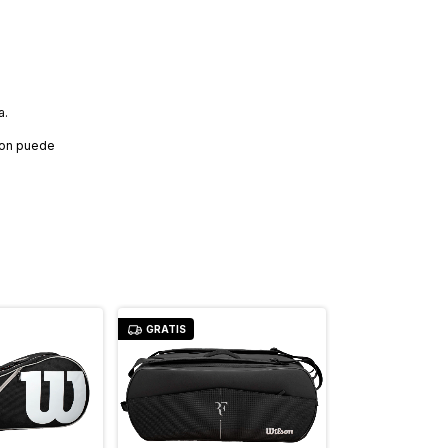
a.
lson puede
GRATIS
GRATIS