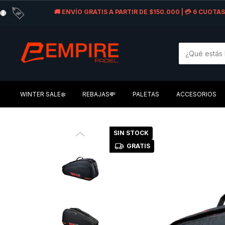
🚚 ENVÍO GRATIS A PARTIR DE $150.000 | 💳 6 CUOT
WINTER SALE❄️
REBAJAS💸
PALETAS
ACCESORIOS
SIN STOCK
GRATIS