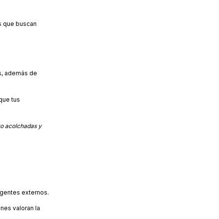
es que buscan
is, además de
que tus
o acolchadas y
agentes externos.
enes valoran la