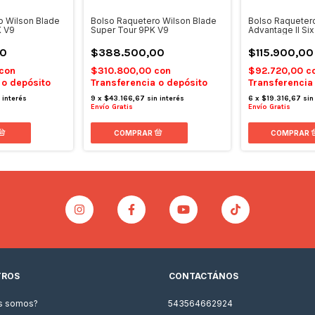
o Wilson Blade
Bolso Raquetero Wilson Blade
Bolso Raqueter
K V9
Super Tour 9PK V9
Advantage II Si
00
$388.500,00
$115.900,00
con
$310.800,00
con
$92.720,00
c
 o depósito
Transferencia o depósito
Transferencia
 interés
9
x
$43.166,67
sin interés
6
x
$19.316,67
sin
Envío Gratis
Envío Gratis
TROS
CONTACTÁNOS
s somos?
543564662924