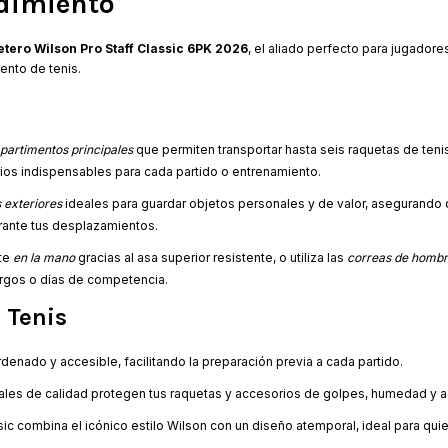
ndimiento
tero Wilson Pro Staff Classic 6PK 2026
, el aliado perfecto para jugador
ento de tenis.
partimentos principales
que permiten transportar hasta seis raquetas de ten
rios indispensables para cada partido o entrenamiento.
s exteriores
ideales para guardar objetos personales y de valor, asegurando 
rante tus desplazamientos.
te
en la mano
gracias al asa superior resistente, o utiliza las
correas de hombr
argos o días de competencia.
 Tenis
enado y accesible, facilitando la preparación previa a cada partido.
iales de calidad protegen tus raquetas y accesorios de golpes, humedad y 
sic combina el icónico estilo Wilson con un diseño atemporal, ideal para qui