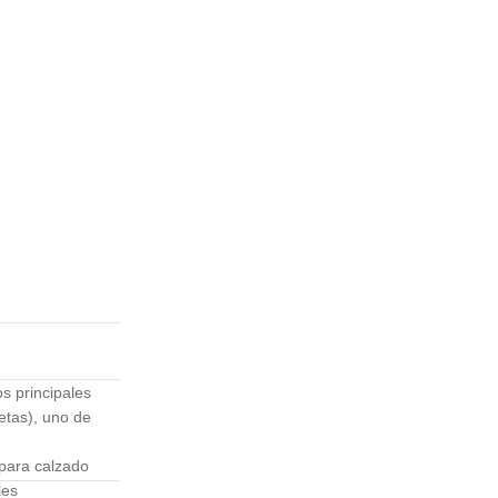
s principales
etas), uno de
para calzado
les