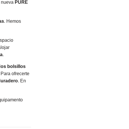
a nueva
PURE
as
. Hemos
espacio
lojar
ra
.
os bolsillos
 Para ofrecerte
 duradero
. En
equipamento