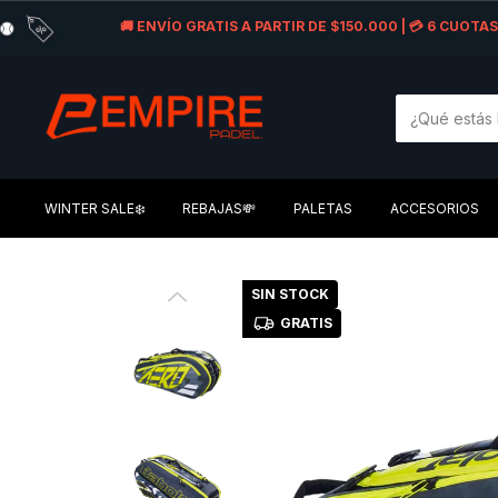
🚚 ENVÍO GRATIS A PARTIR DE $150.000 | 💳 6 CUOT
WINTER SALE❄️
REBAJAS💸
PALETAS
ACCESORIOS
SIN STOCK
GRATIS