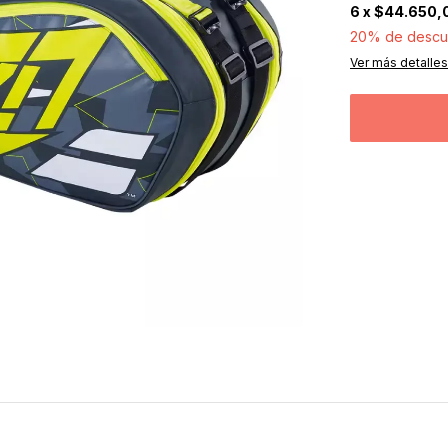
6
x
$44.650,
20% de descu
Ver más detalles