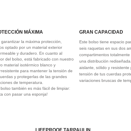
OTECCIÓN MÁXIMA
GRAN CAPACIDAD
 garantizar la máxima protección,
Este bolso tiene espacio p
s optado por un material exterior
seis raquetas en sus dos a
rmeable y duradero. En cuanto al
compartimentos totalmente 
rior del bolso, está fabricado con nuestro
una distribución rediseñada
o material isotérmico blanco y
aislante, sólido y resistent
arresistente para mantener la tensión de
tensión de tus cuerdas prot
cuerdas y protegerlas de las grandes
variaciones bruscas de tem
aciones de temperatura.
 bolso también es más fácil de limpiar:
ta con pasar una esponja!
LIFEPROOF TARPAULIN