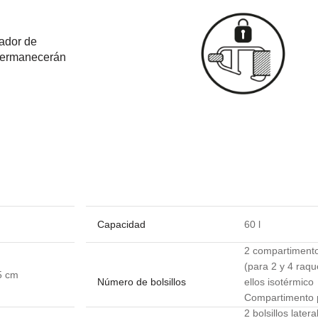
rador de
 permanecerán
Capacidad
60 l
2 compartimento
(para 2 y 4 raqu
5 cm
Número de bolsillos
ellos isotérmico
Compartimento 
2 bolsillos latera