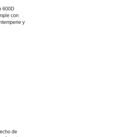
vo 600D
umple con
intemperie y
hecho de