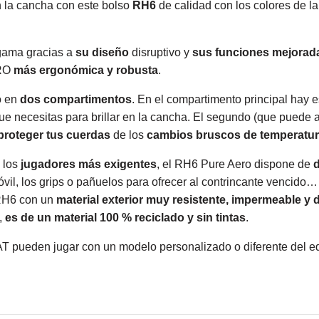
n la cancha con este bolso
RH6
de calidad con los colores de l
 gama gracias a
su diseño
disruptivo y
sus funciones mejorad
ERO
más ergonómica y robusta
.
o en
dos compartimentos
. En el compartimento principal hay 
que necesitas para brillar en la cancha. El segundo (que puede a
proteger tus cuerdas
de los
cambios bruscos de temperatu
 los
jugadores más exigentes
, el RH6 Pure Aero dispone de
d
móvil, los grips o pañuelos para ofrecer al contrincante vencido…
 RH6 con un
material exterior muy resistente, impermeable y
,
es de un material 100 % reciclado y sin tintas
.
T pueden jugar con un modelo personalizado o diferente del 