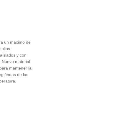
ara un máximo de
mplios
aislados y con
. Nuevo material
e para mantener la
egiéndas de las
peratura.