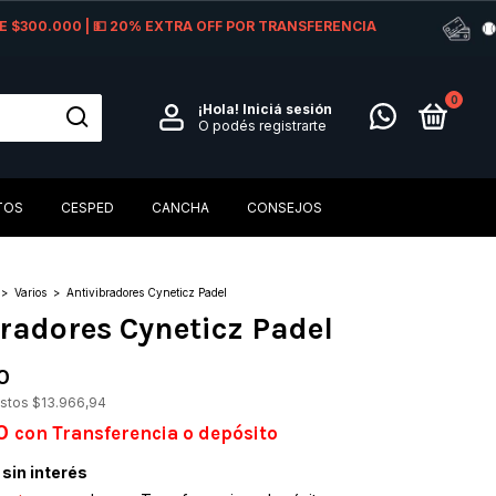
 DE $300.000 | 💵 20% EXTRA OFF POR TRANSFERENCIA
0
¡Hola!
Iniciá sesión
O podés registrarte
TOS
CESPED
CANCHA
CONSEJOS
>
Varios
>
Antivibradores Cyneticz Padel
radores Cyneticz Padel
0
estos
$13.966,94
00
con
Transferencia o depósito
sin interés