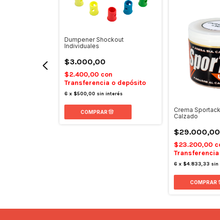
Dumpener Shockout
Individuales
$3.000,00
$2.400,00
con
Transferencia o depósito
6
x
$500,00
sin interés
Royal
Crema Sportack 
Calzado
0
$29.000,0
on
$23.200,00
c
 o depósito
Transferencia
 interés
6
x
$4.833,33
sin