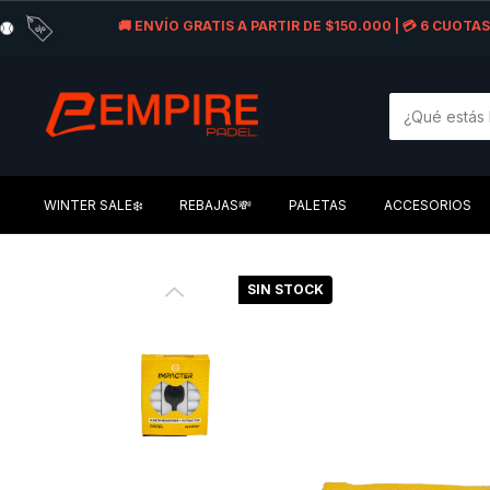
🚚 ENVÍO GRATIS A PARTIR DE $150.000 | 💳 6 CUOT
WINTER SALE❄️
REBAJAS💸
PALETAS
ACCESORIOS
SIN STOCK