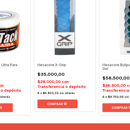
Ultra Para
Hesacore X-Grip
Hesacore Bullpa
Gel
$35.000,00
0
$58.500,00
$28.000,00
con
on
$46.800,00
c
Transferencia o depósito
 o depósito
Transferencia
6
x
$5.833,33
sin interés
 interés
6
x
$9.750,00
sin 