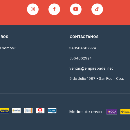
TROS
CONTACTÁNOS
s somos?
543564662924
3564662924
ventas@empirepadel.net
9 de Julio 1987 - San Fco - Cba.
Medios de envío