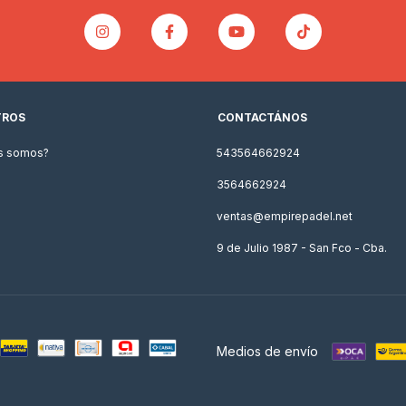
TROS
CONTACTÁNOS
s somos?
543564662924
3564662924
ventas@empirepadel.net
9 de Julio 1987 - San Fco - Cba.
Medios de envío