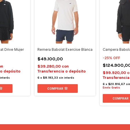
at Drive Mujer
Remera Babolat Exercise Blanca
Campera Babol
-
25
%
OFF
$49.100,00
$124.900,0
on
$39.280,00
con
 o depósito
Transferencia o depósito
$99.920,00
c
Transferencia
 interés
6
x
$8.183,33
sin interés
6
x
$20.816,67
si
Envío Gratis
COMPRAR
COMPRAR