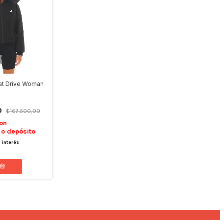
at Drive Woman
0
$167.500,00
on
 o depósito
n interés