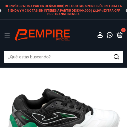
🚚 ENVÍO GRATIS A PARTIR DE $150.000 | 💳 6 CUOTAS SIN INTERÉS EN TODA LA
TIENDA Y 9 CUOTAS SIN INTERES A PARTIR DE $300.000 | 💵 20% EXTRA OFF
POR TRANSFERENCIA
0