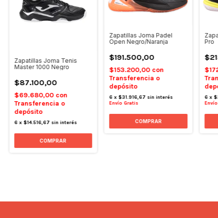
Zapatillas Joma Padel
Zapa
Open Negro/Naranja
Pro
$191.500,00
$21
Zapatillas Joma Tenis
Master 1000 Negro
$153.200,00
con
$17
Transferencia o
Tran
$87.100,00
depósito
dep
$69.680,00
con
6
x
$31.916,67
sin interés
6
x
$
Transferencia o
Envío Gratis
Envío
depósito
COMPRAR
6
x
$14.516,67
sin interés
COMPRAR