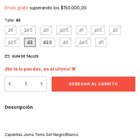
Envío gratis
superando los
$150.000,00
Talle:
43
39
39.5
40
40.5
41
41.5
42
42.5
43
43.5
44
44.5
45
GUÍA DE TALLES
¡No te lo pierdas, es el último! 🚨
Descripción
Zapatillas Joma Tenis Set Negro/Blanco