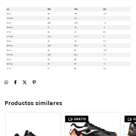
Productos similares
GRATIS
G