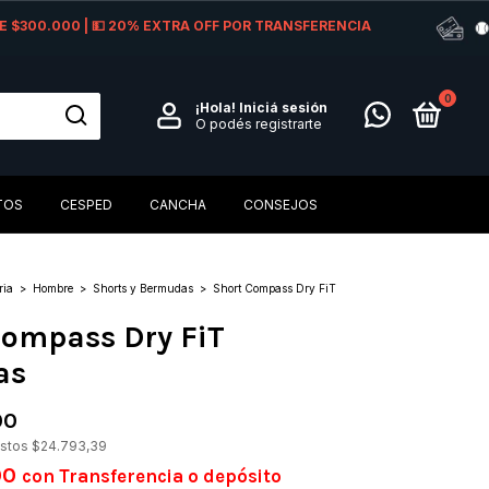
 DE $300.000 | 💵 20% EXTRA OFF POR TRANSFERENCIA
0
¡Hola!
Iniciá sesión
O podés registrarte
TOS
CESPED
CANCHA
CONSEJOS
ria
>
Hombre
>
Shorts y Bermudas
>
Short Compass Dry FiT
Compass Dry FiT
as
00
estos
$24.793,39
00
con
Transferencia o depósito