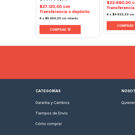
on
$23.680,00
c
$27.120,00
con
 o depósito
Transferencia
Transferencia o depósito
 interés
6
x
$4.933,33
sin
6
x
$5.650,00
sin interés
COMPRAR
COMPRAR
CATEGORÍAS
NOSO
Garantia y Cambios
Quiene
Tiempos de Envio
Cómo comprar