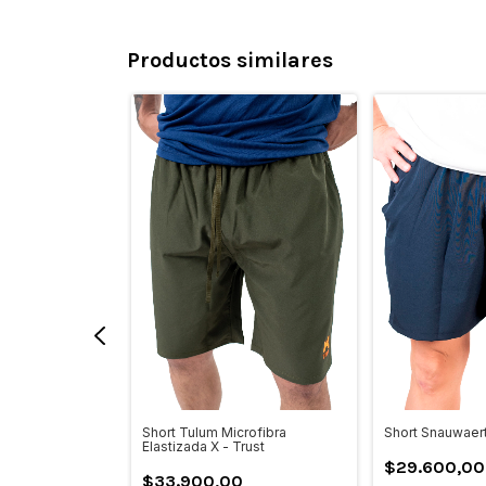
Productos similares
t Melo
Short Tulum Microfibra
Short Snauwaer
Elastizada X - Trust
0
$29.600,00
$33.900,00