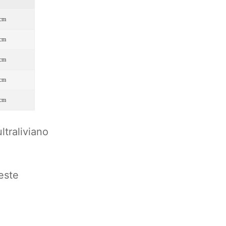
 cm
 cm
 cm
 cm
 cm
ltraliviano
este