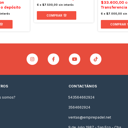
$33.600,00
c
on
6
x
$7.500,00
sin interés
Transferencia
 o depósito
6
x
$7.000,00
sin
 interés
COMPRAR
COMPRAR
TROS
CONTACTÁNOS
s somos?
543564662924
3564662924
ventas@empirepadel.net
9 de Julio 1987 - San Fco - Cba.