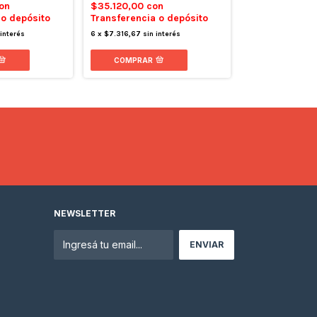
on
$35.120,00
con
$34.000,00
c
 o depósito
Transferencia o depósito
Transferencia 
 interés
6
x
$7.316,67
sin interés
6
x
$7.083,33
sin 
COMPRAR
COMPRAR
NEWSLETTER