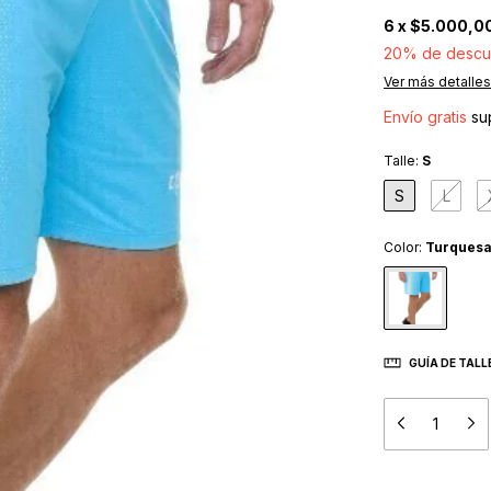
6
x
$5.000,0
20% de descu
Ver más detalles
Envío gratis
su
Talle:
S
S
L
Color:
Turques
GUÍA DE TALL