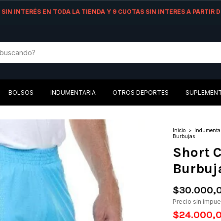
AS SIN INTERÉS EN TODA LA TIENDA Y 9 CUOTAS SIN INTERES A PARTIR
BOLSOS
INDUMENTARIA
OTROS DEPORTES
SUPLEMEN
Inicio
>
Indumenta
Burbujas
Short 
Burbuj
$30.000,
Precio sin impu
$24.000,