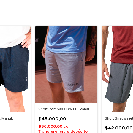
Short Compass Dry FiT Panal
$45.000,00
Short Snauwaer
t Manuk
$36.000,00
con
$42.000,00
Transferencia o depósito