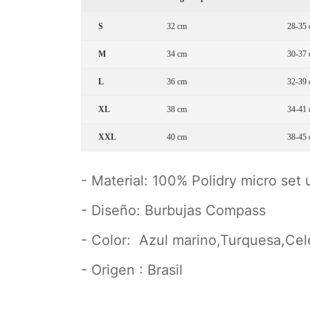
S
32 cm
28-35
M
34 cm
30-37
L
36 cm
32-39
XL
38 cm
34-41
XXL
40 cm
38-45
- Material: 100% Polidry micro set u
- Diseño: Burbujas Compass
- Color: Azul marino,Turquesa,Cel
- Origen : Brasil