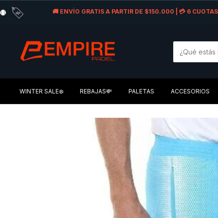
🚚 ENVÍO GRATIS A PARTIR DE $150.000 | 💳 6 CUOT
WINTER SALE❄️
REBAJAS💸
PALETAS
ACCESORIOS