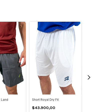
t Land
Short Royal Dry Fit
Short Head Power
$43.900,00
$42.500,00