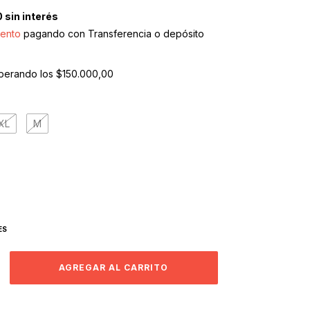
0
sin interés
ento
pagando con Transferencia o depósito
perando los
$150.000,00
XL
M
a
ES