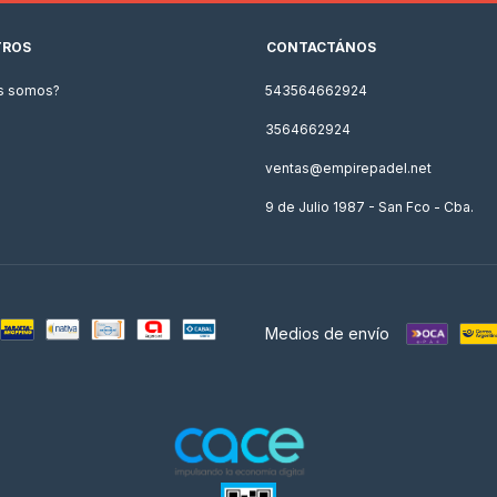
TROS
CONTACTÁNOS
s somos?
543564662924
3564662924
ventas@empirepadel.net
9 de Julio 1987 - San Fco - Cba.
Medios de envío