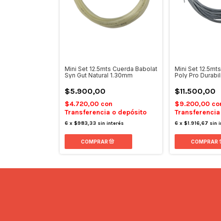
Mini Set 12.5mts Cuerda Babolat
Mini Set 12.5mt
Syn Gut Natural 1.30mm
Poly Pro Durabi
$5.900,00
$11.500,00
$4.720,00
con
$9.200,00
co
Transferencia o depósito
Transferencia
6
x
$983,33
sin interés
6
x
$1.916,67
sin 