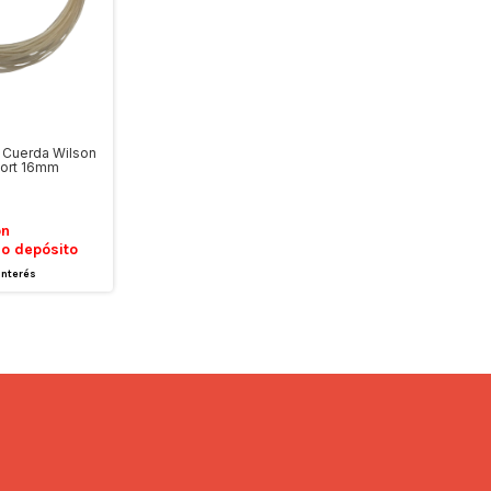
s Cuerda Wilson
ort 16mm
on
 o depósito
interés