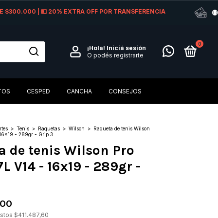
 DE $300.000 | 💵 20% EXTRA OFF POR TRANSFERENCIA
0
¡Hola!
Iniciá sesión
O podés registrarte
TOS
CESPED
CANCHA
CONSEJOS
rtes
>
Tenis
>
Raquetas
>
Wilson
>
Raqueta de tenis Wilson
 16x19 - 289gr - Grip 3
 de tenis Wilson Pro
7L V14 - 16x19 - 289gr -
,00
estos
$411.487,60