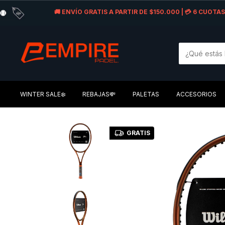
🚚 ENVÍO GRATIS A PARTIR DE $150.000 | 💳 6 CUOT
WINTER SALE❄️
REBAJAS💸
PALETAS
ACCESORIOS
GRATIS