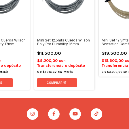
s Cuerda Wilson
Mini Set 12.5mts Cuerda Wilson
Mini Set 12.5mt
lity 17mm
Poly Pro Durability 16mm
Sensation Comf
$11.500,00
$19.500,00
n
$9.200,00
con
$15.600,00
c
 o depósito
Transferencia o depósito
Transferencia
interés
6
x
$1.916,67
sin interés
6
x
$3.250,00
sin 