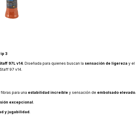
ip 3
taff 97L v14
. Diseñada para quienes buscan la
sensación de ligereza
y el
Staff 97 v14.
 fibras para una
estabilidad increíble
y sensación de
embolsado elevado
.
isión excepcional
.
d y jugabilidad
.