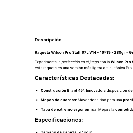
Descripción
Raqueta Wilson Pro Staff 97L V14 - 16x19 - 289gr - Gr
Experimenta la
perfección en el juego
con la
Wilson Pro S
esta raqueta es una versión más ligera de la icónica Pro 
Características Destacadas:
Construcción Braid 45°
: Innovadora disposición de
Mapeo de cuerdas
: Mayor densidad para una
prec
Tapa de extremo ergonómica
: Mejora la
comodida
Especificaciones:
Tamaño de cabeza
: 97 sq in.