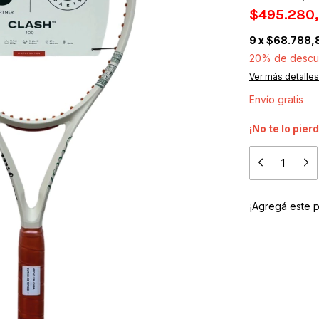
$495.280
9
x
$68.788,
20% de descu
Ver más detalles
Envío gratis
¡No te lo pierd
¡Agregá este 