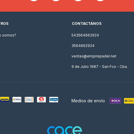
TROS
CONTACTÁNOS
s somos?
543564662924
3564662924
ventas@empirepadel.net
9 de Julio 1987 - San Fco - Cba.
Medios de envío