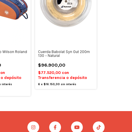
o Wilson Roland
Cuerda Babolat Syn Gut 200m
130 - Natural
0
$96.900,00
con
$77.520,00
con
 o depósito
Transferencia o depósito
n interés
6
x
$16.150,00
sin interés