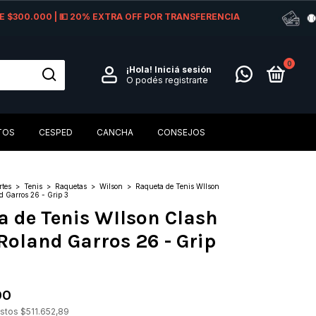
 DE $300.000 | 💵 20% EXTRA OFF POR TRANSFERENCIA
0
¡Hola!
Iniciá sesión
O podés registrarte
TOS
CESPED
CANCHA
CONSEJOS
rtes
>
Tenis
>
Raquetas
>
Wilson
>
Raqueta de Tenis WIlson
 Garros 26 - Grip 3
a de Tenis WIlson Clash
Roland Garros 26 - Grip
00
estos
$511.652,89