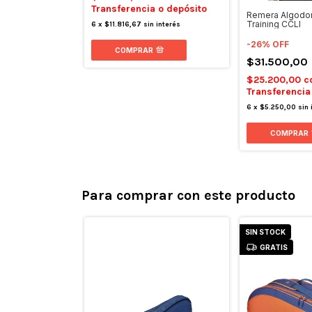
Transferencia o depósito
Remera Algodo
Training CCLI
6
x
$11.816,67
sin interés
-
26
%
OFF
COMPRAR
$31.500,00
$25.200,00
c
Transferencia
6
x
$5.250,00
sin 
COMPRAR
Para comprar con este producto
SIN STOCK
GRATIS