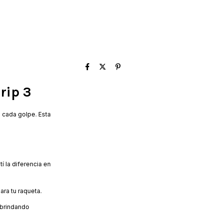
rip 3
 cada golpe. Esta
í la diferencia en
ara tu raqueta.
 brindando