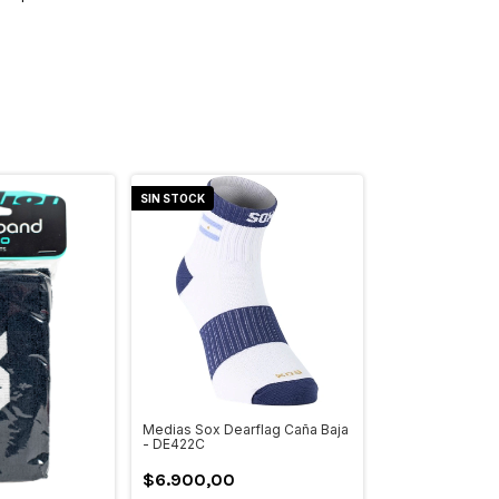
SIN STOCK
Medias Sox Dearflag Caña Baja
- DE422C
$6.900,00