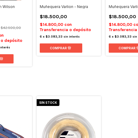
n Wilson
Muñequera Varlion - Negra
Muñequera Varli
$18.500,00
$18.500,00
$14.800,00
con
$14.800,00
c
$42.500,00
Transferencia o depósito
Transferencia
on
6
x
$3.083,33
sin interés
6
x
$3.083,33
sin
 o depósito
interés
SIN STOCK