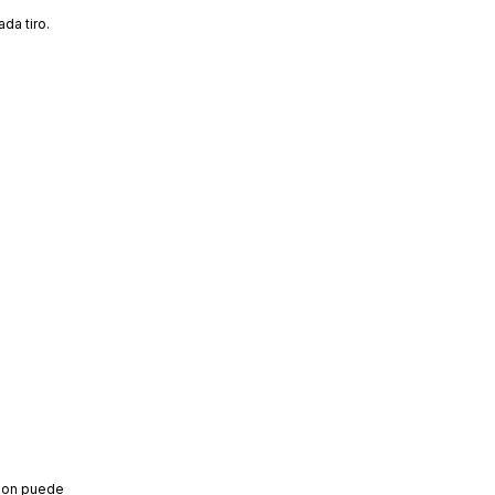
da tiro.
lson puede