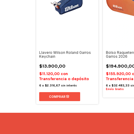
Llavero Wilson Roland Garros
Bolso Raqueter
Keychain
Garros 2026
$13.900,00
$194.900,0
$11.120,00
con
$155.920,00
Transferencia o depósito
Transferencia
6
x
$2.316,67
sin interés
6
x
$32.483,33
si
Envío Gratis