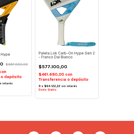
Paleta Lok Carb-On Hype Gen 2
y Hype
- Franco Dal Bianco
00
$387.000,00
$577.100,00
con
$461.680,00
con
 o depósito
Transferencia o depósito
n interés
9
x
$64.122,22
sin interés
Envío Gratis