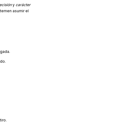
ecisión
y
carácter
 temen asumir el
ngada.
ado.
iro.