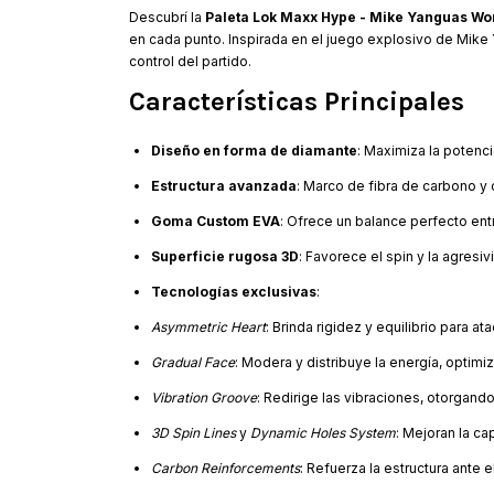
Descubrí la
Paleta Lok Maxx Hype - Mike Yanguas Wo
en cada punto. Inspirada en el juego explosivo de Mike 
control del partido.
Características Principales
Diseño en forma de diamante
: Maximiza la potenc
Estructura avanzada
: Marco de fibra de carbono y
Goma Custom EVA
: Ofrece un balance perfecto ent
Superficie rugosa 3D
: Favorece el spin y la agresi
Tecnologías exclusivas
:
Asymmetric Heart
: Brinda rigidez y equilibrio para ata
Gradual Face
: Modera y distribuye la energía, optimi
Vibration Groove
: Redirige las vibraciones, otorgando
3D Spin Lines
y
Dynamic Holes System
: Mejoran la ca
Carbon Reinforcements
: Refuerza la estructura ante 