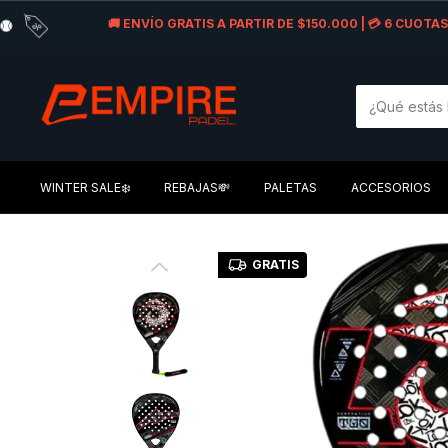
🚚 ENVÍO GRATIS A PARTIR DE $150.000 | 💳 6 CUOT
WINTER SALE❄️
REBAJAS💸
PALETAS
ACCESORIOS
GRATIS