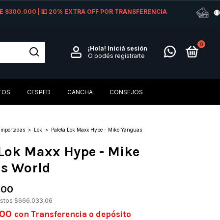
 DE $300.000 | 💵 20% EXTRA OFF POR TRANSFERENCIA
0
¡Hola!
Iniciá sesión
O podés registrarte
TOS
CESPED
CANCHA
CONSEJOS
Importadas
>
Lok
>
Paleta Lok Maxx Hype - Mike Yanguas
 Lok Maxx Hype - Mike
s World
,00
estos
$666.033,06
,00
con
Transferencia o depósito