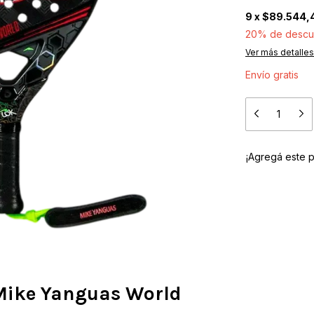
9
x
$89.544,
20% de descu
Ver más detalles
Envío gratis
¡Agregá este 
Mike Yanguas World