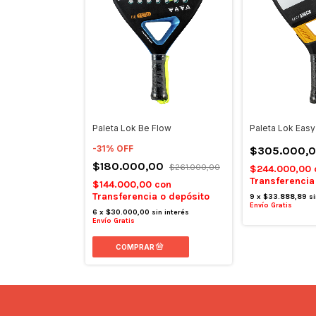
Paleta Lok Be Flow
Paleta Lok Eas
-
31
%
OFF
$305.000,
$180.000,00
$261.000,00
$244.000,00
Transferencia
$144.000,00
con
Transferencia o depósito
9
x
$33.888,89
si
Envío Gratis
6
x
$30.000,00
sin interés
Envío Gratis