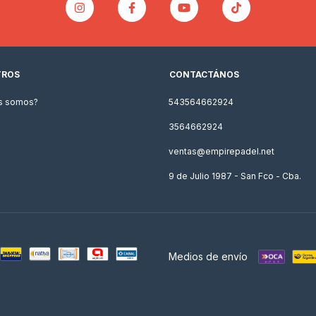
TROS
CONTACTÁNOS
s somos?
543564662924
3564662924
ventas@empirepadel.net
9 de Julio 1987 - San Fco - Cba.
Medios de envío