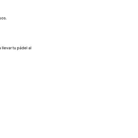
sos.
llevar tu pádel al