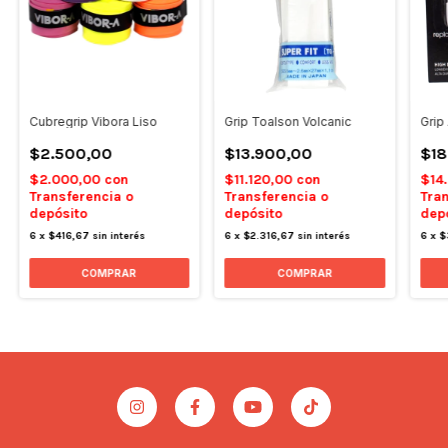
Cubregrip Vibora Liso
Grip Toalson Volcanic
Grip
$2.500,00
$13.900,00
$18
$2.000,00
con
$11.120,00
con
$14
Transferencia o
Transferencia o
Tran
depósito
depósito
dep
6
x
$416,67
sin interés
6
x
$2.316,67
sin interés
6
x
$
COMPRAR
COMPRAR