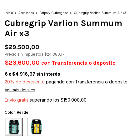
Inicio
>
Accesorios
>
Grips y Cubregrips
>
Cubregrip Varlion Summum Air x3
Cubregrip Varlion Summum
Air x3
$29.500,00
Precio sin impuestos
$24.380,17
$23.600,00
con
Transferencia o depósito
6
x
$4.916,67
sin interés
20% de descuento
pagando con Transferencia o depósito
Ver más detalles
Envío gratis
superando los
$150.000,00
Color:
Verde