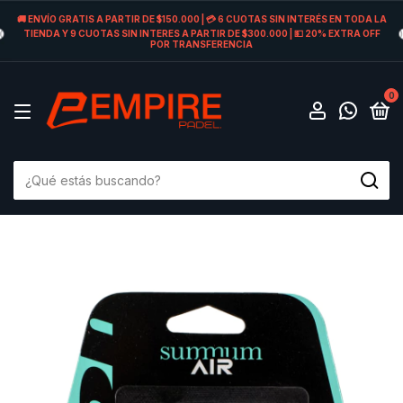
🚚 ENVÍO GRATIS A PARTIR DE $150.000 | 💳 6 CUOTAS SIN INTERÉS EN TODA LA
TIENDA Y 9 CUOTAS SIN INTERES A PARTIR DE $300.000 | 💵 20% EXTRA OFF
POR TRANSFERENCIA
0