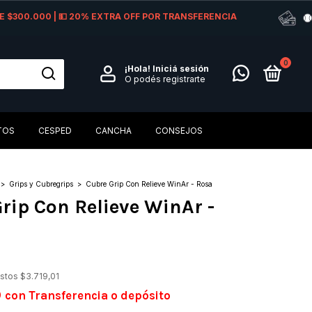
 DE $300.000 | 💵 20% EXTRA OFF POR TRANSFERENCIA
0
¡Hola!
Iniciá sesión
O podés registrarte
TOS
CESPED
CANCHA
CONSEJOS
>
Grips y Cubregrips
>
Cubre Grip Con Relieve WinAr - Rosa
rip Con Relieve WinAr -
0
estos
$3.719,01
0
con
Transferencia o depósito