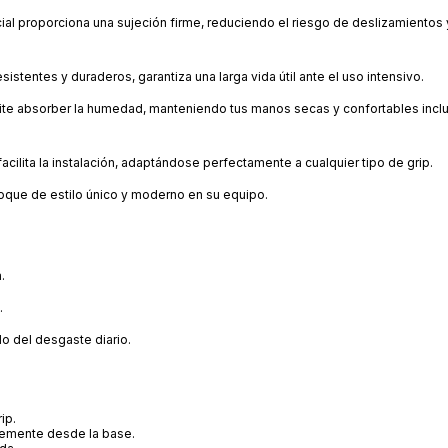
ecial proporciona una sujeción firme, reduciendo el riesgo de deslizamientos
sistentes y duraderos, garantiza una larga vida útil ante el uso intensivo.
te absorber la humedad, manteniendo tus manos secas y confortables inclu
facilita la instalación, adaptándose perfectamente a cualquier tipo de grip.
toque de estilo único y moderno en su equipo.
.
.
lo del desgaste diario.
ip.
irmemente desde la base.