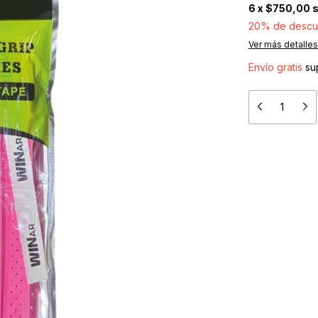
6
x
$750,00
s
20% de descu
Ver más detalles
Envío gratis
su