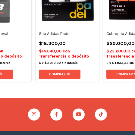
Royal
Grip Adidas Padel
Cubregrip Adid
$18.300,00
$29.000,00
on
$14.640,00
con
$23.200,00
c
 o depósito
Transferencia o depósito
Transferencia
 interés
6
x
$3.050,00
sin interés
6
x
$4.833,33
sin 
COMPRAR
COMPRAR