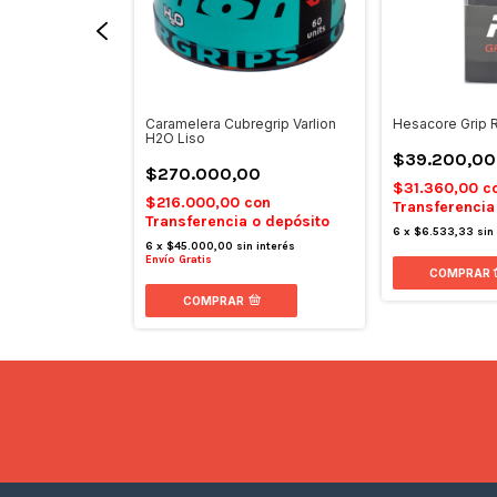
ion Summum Air
Caramelera Cubregrip Varlion
Hesacore Grip 
H2O Liso
$39.200,00
0
$270.000,00
$31.360,00
c
on
$216.000,00
con
Transferencia
 o depósito
Transferencia o depósito
6
x
$6.533,33
sin
 interés
6
x
$45.000,00
sin interés
Envío Gratis
COMPRAR