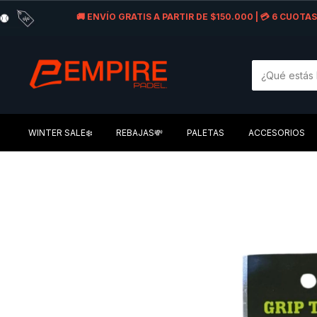
🚚 ENVÍO GRATIS A PARTIR DE $150.000 | 💳 6 CUOT
WINTER SALE❄️
REBAJAS💸
PALETAS
ACCESORIOS