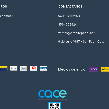
TROS
CONTACTÁNOS
s somos?
543564662924
3564662924
ventas@empirepadel.net
9 de Julio 1987 - San Fco - Cba.
Medios de envío