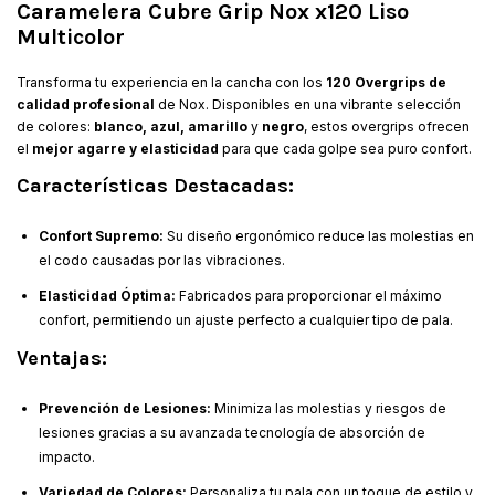
Caramelera Cubre Grip Nox x120 Liso
Multicolor
Transforma tu experiencia en la cancha con los
120 Overgrips de
calidad profesional
de Nox. Disponibles en una vibrante selección
de colores:
blanco, azul, amarillo
y
negro
, estos overgrips ofrecen
el
mejor agarre y elasticidad
para que cada golpe sea puro confort.
Características Destacadas:
Confort Supremo:
Su diseño ergonómico reduce las molestias en
el codo causadas por las vibraciones.
Elasticidad Óptima:
Fabricados para proporcionar el máximo
confort, permitiendo un ajuste perfecto a cualquier tipo de pala.
Ventajas:
Prevención de Lesiones:
Minimiza las molestias y riesgos de
lesiones gracias a su avanzada tecnología de absorción de
impacto.
Variedad de Colores:
Personaliza tu pala con un toque de estilo y