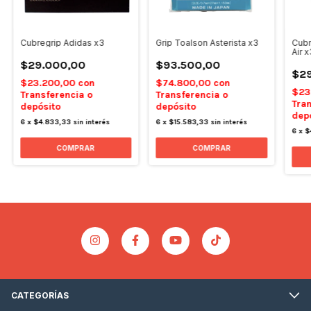
Cubregrip Adidas x3
Grip Toalson Asterista x3
Cubr
Air x
$29.000,00
$93.500,00
$29
$23.200,00
con
$74.800,00
con
$23
Transferencia o
Transferencia o
Tran
depósito
depósito
dep
6
x
$4.833,33
sin interés
6
x
$15.583,33
sin interés
6
x
$
COMPRAR
COMPRAR
CATEGORÍAS