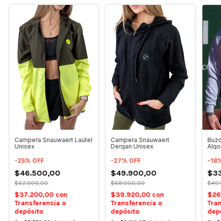
Campera Snauwaert Lautel
Campera Snauwaert
Buzo
Unisex
Dergan Unisex
Alg
-
25
%
OFF
-
27
%
OFF
-
18
$46.500,00
$49.900,00
$3
$62.000,00
$68.000,00
$40.
$37.200,00
con
$39.920,00
con
$26
Transferencia o
Transferencia o
Tran
depósito
depósito
dep