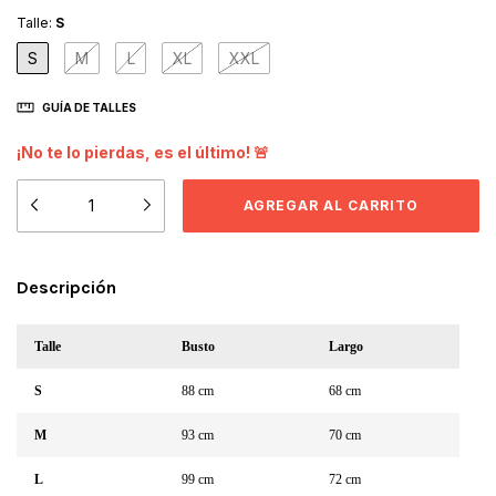
Talle:
S
S
M
L
XL
XXL
GUÍA DE TALLES
¡No te lo pierdas, es el último! 🚨
Descripción
Talle
Busto
Largo
S
88 cm
68 cm
M
93 cm
70 cm
L
99 cm
72 cm