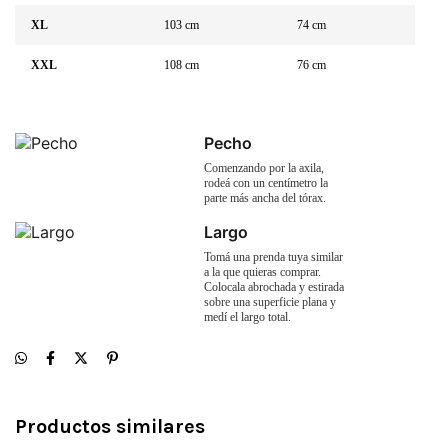
XL
103 cm
74 cm
XXL
108 cm
76 cm
Pecho
Comenzando por la axila,
rodeá con un centímetro la
parte más ancha del tórax.
Largo
Tomá una prenda tuya similar
a la que quieras comprar.
Colocala abrochada y estirada
sobre una superficie plana y
medí el largo total.
Productos similares