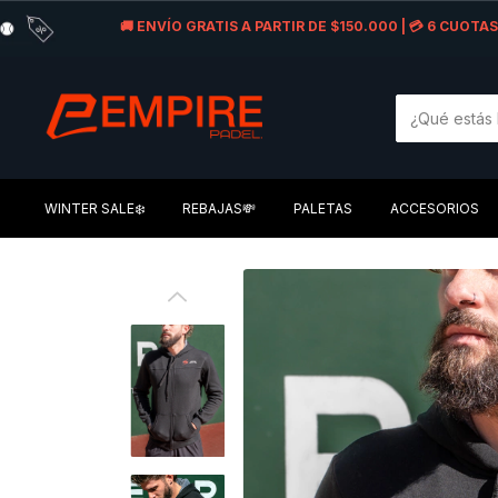
🚚 ENVÍO GRATIS A PARTIR DE $150.000 | 💳 6 CUOT
WINTER SALE❄️
REBAJAS💸
PALETAS
ACCESORIOS