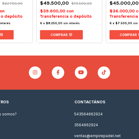
0
$49.500,00
$45.000,0
$62.700,00
$70.500,00
on
$39.600,00
con
$36.000,00
c
 o depósito
Transferencia o depósito
Transferencia
 interés
6
x
$8.250,00
sin interés
6
x
$7.500,00
sin 
COMPRAR
COMPRAR
TROS
CONTACTÁNOS
s somos?
543564662924
3564662924
ventas@empirepadel.net