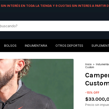
AS SIN INTERÉS EN TODA LA TIENDA Y 9 CUOTAS SIN INTERES A PARTIR
BOLSOS
INDUMENTARIA
OTROS DEPORTES
SUPLEMEN
Inicio
>
Indumenta
Custom
Camper
Custo
-
15
%
OFF
$33.000,
Precio sin impu