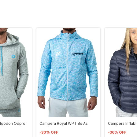
Algodon Odpro
Campera Royal WPT Bs As
Campera Inflable
-
30
%
OFF
-
36
%
OFF