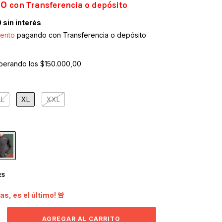
00
con
Transferencia o depósito
0
sin interés
ento
pagando con Transferencia o depósito
perando los
$150.000,00
L
XL
XXL
ES
as, es el último! 🚨