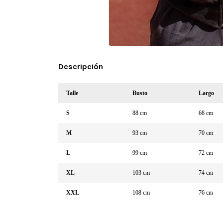
Descripción
Talle
Busto
Largo
S
88 cm
68 cm
M
93 cm
70 cm
L
99 cm
72 cm
XL
103 cm
74 cm
XXL
108 cm
76 cm