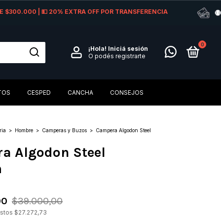
 DE $300.000 | 💵 20% EXTRA OFF POR TRANSFERENCIA
0
¡Hola!
Iniciá sesión
O podés registrarte
TOS
CESPED
CANCHA
CONSEJOS
ria
>
Hombre
>
Camperas y Buzos
>
Campera Algodon Steel
a Algodon Steel
m
00
$39.000,00
estos
$27.272,73