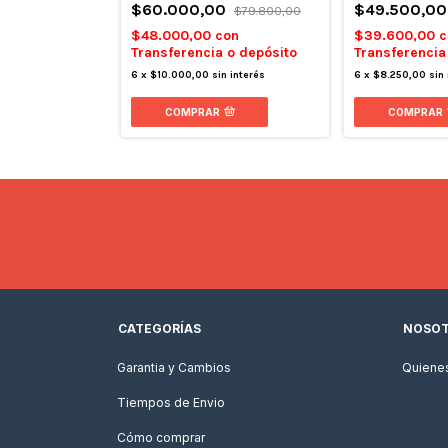
$49.500,0
$60.000,00
$79.800,00
0
$62.000,00
$39.600,00
c
$48.000,00
con
on
Transferencia
Transferencia o depósito
 o depósito
6
x
$8.250,00
sin
6
x
$10.000,00
sin interés
 interés
COMPRAR
COMPRAR
CATEGORÍAS
NOSO
Garantia y Cambios
Quiene
Tiempos de Envio
Cómo comprar