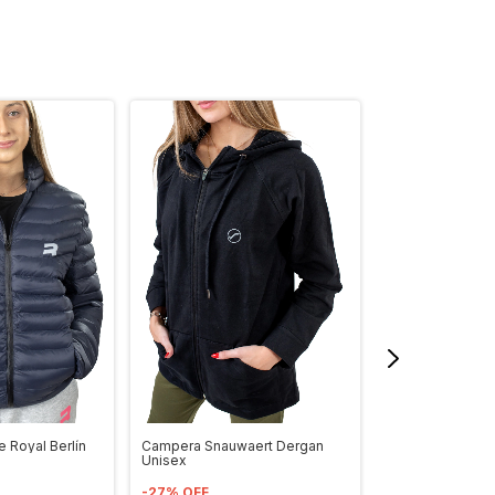
 Royal Berlín
Campera Snauwaert Dergan
Campera Trainin
Unisex
-
28
%
OFF
-
27
%
OFF