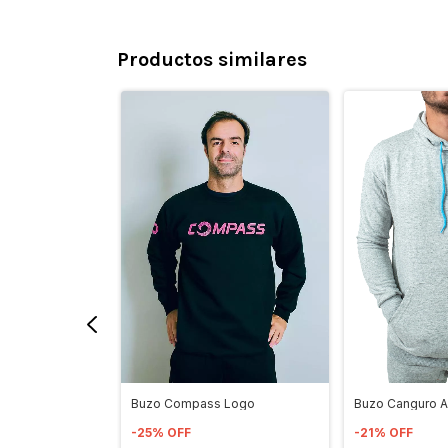
Productos similares
ert Lautel
Buzo Canguro 
Buzo Compass Logo
-
21
%
OFF
-
25
%
OFF