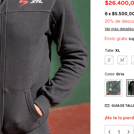
$26.400,
6
x
$5.500,0
20% de descu
Ver más detalles
Envío gratis
su
Talle:
XL
S
M
Color:
Gris
GUÍA DE TALL
¡No te lo pierd