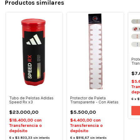
Productos similares
Prot
Tran
$7.
$5.
Tran
dep
Tubo de Pelotas Adidas
Protector de Paleta
6
x
$
Speed Rx x3
Transparente - Con Aletas
$23.000,00
$5.500,00
$18.400,00
con
$4.400,00
con
Transferencia o
Transferencia o
depósito
depósito
6
x
$3.833,33
sin interés
6
x
$916,67
sin interés