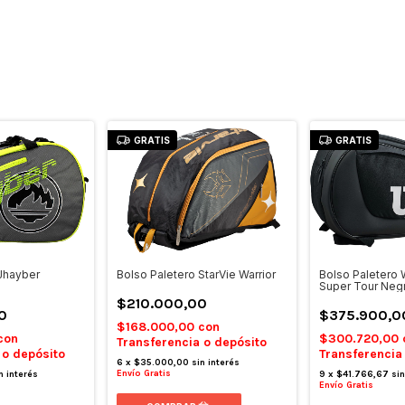
GRATIS
GRATIS
Bolso Paletero 
 Jhayber
Bolso Paletero StarVie Warrior
Super Tour Neg
$210.000,00
$375.900,0
0
$168.000,00
con
$300.720,00
con
Transferencia o depósito
Transferencia
 o depósito
6
x
$35.000,00
sin interés
Envío Gratis
9
x
$41.766,67
sin
n interés
Envío Gratis