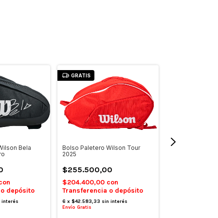
GRATIS
GRATIS
Wilson Bela
Bolso Paletero Wilson Tour
Bolso Paletero 
ro
2025
$160.200,0
0
$255.500,00
$128.160,00
c
con
$204.400,00
con
Transferencia 
 o depósito
Transferencia o depósito
6
x
$26.700,00
si
 interés
6
x
$42.583,33
sin interés
Envío Gratis
Envío Gratis