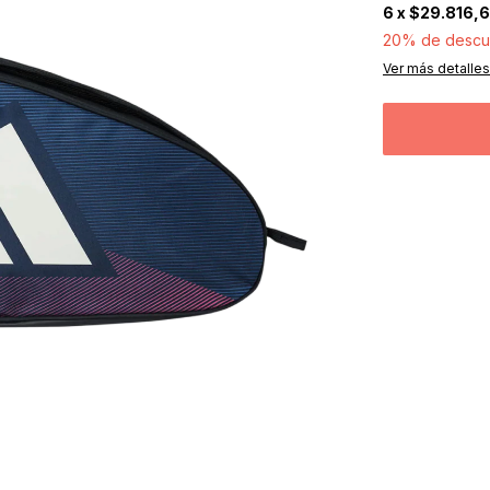
6
x
$29.816,
20% de descu
Ver más detalles