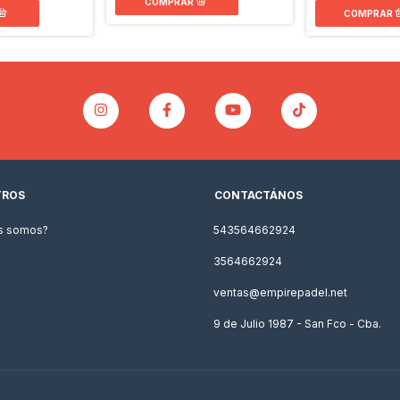
TROS
CONTACTÁNOS
s somos?
543564662924
3564662924
ventas@empirepadel.net
9 de Julio 1987 - San Fco - Cba.