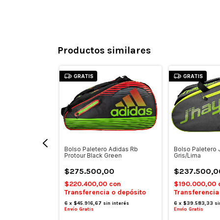
Productos similares
GRATIS
GRATIS
Felina
Bolso Paletero Adidas Rb
Bolso Paletero
Protour Black Green
Gris/Lima
0
$275.500,00
$237.500,0
con
$220.400,00
con
$190.000,00
 o depósito
Transferencia o depósito
Transferencia
n interés
6
x
$45.916,67
sin interés
6
x
$39.583,33
si
Envío Gratis
Envío Gratis