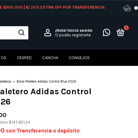
 DE $300.000 | 💵 20% EXTRA OFF POR TRANSFERENCIA
0
¡Hola!
Iniciá sesión
O podés registrarte
TOS
CESPED
CANCHA
CONSEJOS
aleteros
>
Bolso Paletero Adidas Control Blue 2026
aletero Adidas Control
026
00
estos
$147.851,24
00
con
Transferencia o depósito