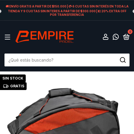
🚚 ENVÍO GRATIS A PARTIR DE $150.000 | 💳 6 CUOTAS SIN INTERÉS EN TODA LA
TIENDA Y 9 CUOTAS SIN INTERES A PARTIR DE $300.000 | 💵 20% EXTRA OFF
POR TRANSFERENCIA
0
SIN STOCK
GRATIS