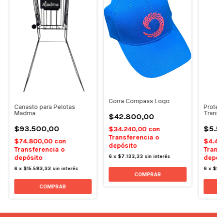
Gorra Compass Logo
Canasto para Pelotas
Prot
Madma
Tran
$42.800,00
$93.500,00
$5.
$34.240,00
con
Transferencia o
$74.800,00
con
$4.
depósito
Transferencia o
Tran
6
x
$7.133,33
sin interés
depósito
dep
6
x
$15.583,33
sin interés
6
x
$
COMPRAR
COMPRAR